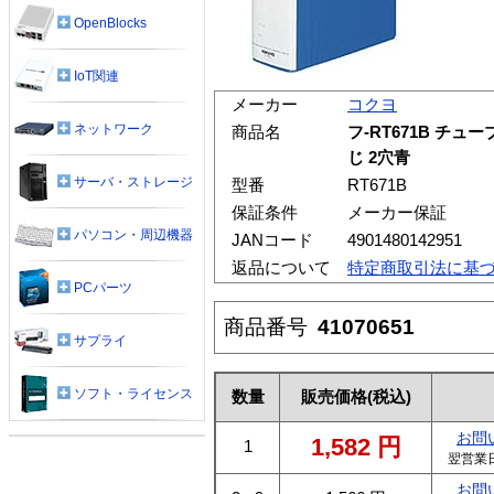
OpenBlocks
IoT関連
メーカー
コクヨ
ネットワーク
商品名
フ-RT671B チュ
じ 2穴青
サーバ・ストレージ
型番
RT671B
保証条件
メーカー保証
パソコン・周辺機器
JANコード
4901480142951
返品について
特定商取引法に基
PCパーツ
商品番号
41070651
サプライ
ソフト・ライセンス
数量
販売価格
(税込)
お問
1,582
円
1
翌営業
お問