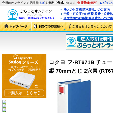
会員はオンラインで見積書(
)を
無料で作成
できます
会員登録(無料)
ログイン
見本
法人のお客様 請求書払いのご案内
学校・官公庁のお客様 校費・公費
研究機関のお客様 科研費払いのご案
コクヨ フ-RT671B チ
縦 70mmとじ 2穴青 (RT67