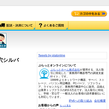
Tweets by platonline
2穴シルバ
ぷらっとオンラインについて
ぷらっとホーム株式会社
が運用する、法人取
引に特化した「業務用IT機器専門の調達支援
サイト」です。
1999年よりネットワーク機器、サーバ、スト
レージ、パソコン周辺機器、PCパーツ、ソフトウェ
ア、ライセンスなど、業務用IT機器中心に販売。品揃え
は業界トップクラスの約5.5万点です。法人取引に特化
し、学校・官公庁・一般法人のお客様の請求書後払いに
も対応しています。
IPv6への取り組み
会社概要
お客様からの声
もっと見る