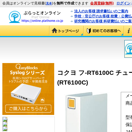
会員はオンラインで見積書(
)を
無料で作成
できます
会員登録(無料)
ログイン
見本
法人のお客様 請求書払いのご案内
学校・官公庁のお客様 校費・公費
研究機関のお客様 科研費払いのご案
コクヨ フ-RT6100C 
(RT6100C)
メ
商
型
保
J