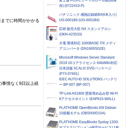
富士通 POS-Cサーマルロール紙(高保
存) (0722410-P)
パナソニック 感熱記録紙B4(6本入り)
UG-0001B4 (UG-0001B4)
着までに時間がかかる
応研 販売大臣 NX スタンドアロン
(OKN-423533)
大電 環境対応 1000BASE-T/X メディ
アコンバータ (DN1800SG2E)
Microsoft Windows Server Standard
2019 16コアライセンス 64bitWin対応
日本語版 5CAL付 DVDパッケージ
(P73-07691)
IDEC AUTO-ID SOLUTIONS バッテリ
の事情なく8日以上経
ー BP-007 (BP-007)
TP-Link AX1800 壁面埋め込み型 Wi-Fi
6アクセスポイント (EAP615-WALL)
PLAT'HOME OpenBlocks IX9 Debian
10搭載モデル (OBSIX9/D10A)
PLAT'HOME EasyBlocks Syslog 120G
サブスクリプション(保守サービス) 1年