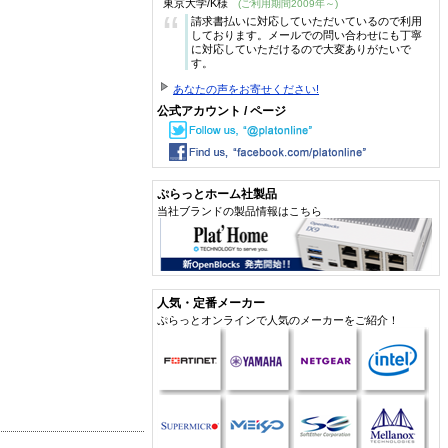
東京大学/K様
(ご利用期間2009年～)
“
請求書払いに対応していただいているので利用
しております。メールでの問い合わせにも丁寧
に対応していただけるので大変ありがたいで
す。
あなたの声をお寄せください!
公式アカウント / ページ
ぷらっとホーム社製品
当社ブランドの製品情報はこちら
人気・定番メーカー
ぷらっとオンラインで人気のメーカーをご紹介！