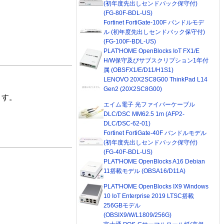
(初年度先出しセンドバック保守付)
(FG-80F-BDL-US)
Fortinet FortiGate-100F バンドルモデ
ル (初年度先出しセンドバック保守付)
(FG-100F-BDL-US)
PLAT'HOME OpenBlocks IoT FX1/E
H/W保守及びサブスクリプション1年付
属 (OBSFX1/E/D11/H1S1)
LENOVO 20X2SC8G00 ThinkPad L14
Gen2 (20X2SC8G00)
ます。
エイム電子 光ファイバーケーブル
DLC/DSC MM62.5 1m (AFP2-
DLC/DSC-62-01)
Fortinet FortiGate-40F バンドルモデル
(初年度先出しセンドバック保守付)
(FG-40F-BDL-US)
PLAT'HOME OpenBlocks A16 Debian
11搭載モデル (OBSA16/D11A)
PLAT'HOME OpenBlocks IX9 Windows
10 IoT Enterprise 2019 LTSC搭載
256GBモデル
(OBSIX9/W/L1809/256G)