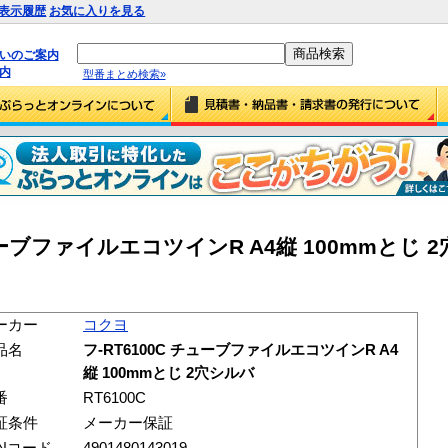
表示履歴
お気に入りを見る
払いのご案内
内
型番まとめ検索»
チューブファイルエコツインR A4縦 100mmとじ 
ーカー
コクヨ
品名
フ-RT6100C チューブファイルエコツインR A4
縦 100mmとじ 2穴シルバ
番
RT6100C
証条件
メーカー保証
ANコード
4901480143019