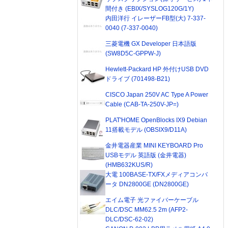
間付き (EBIX/SYSLOG120G/1Y)
内田洋行 イレーザーFB型(大) 7-337-
0040 (7-337-0040)
三菱電機 GX Developer 日本語版
(SW8D5C-GPPW-J)
Hewlett-Packard HP 外付けUSB DVD
ドライブ (701498-B21)
CISCO Japan 250V AC Type A Power
Cable (CAB-TA-250V-JP=)
PLAT'HOME OpenBlocks IX9 Debian
11搭載モデル (OBSIX9/D11A)
金井電器産業 MINI KEYBOARD Pro
USBモデル 英語版 (金井電器)
(HMB632KUS/R)
大電 100BASE-TX/FXメディアコンバ
ータ DN2800GE (DN2800GE)
エイム電子 光ファイバーケーブル
DLC/DSC MM62.5 2m (AFP2-
DLC/DSC-62-02)