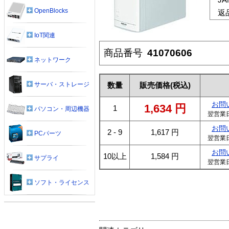
OpenBlocks
返
IoT関連
商品番号
41070606
ネットワーク
サーバ・ストレージ
数量
販売価格
(税込)
お問
1,634
円
1
パソコン・周辺機器
翌営業
お問
2 - 9
1,617
円
PCパーツ
翌営業
お問
10以上
1,584
円
サプライ
翌営業
ソフト・ライセンス