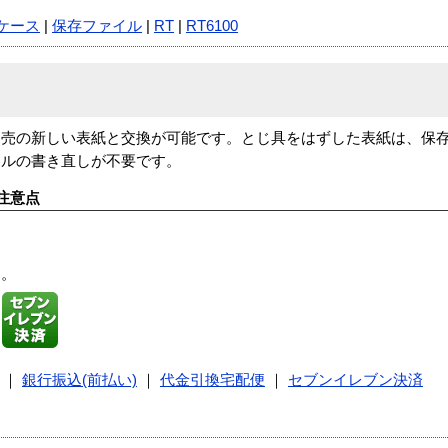
ケース
|
保存ファイル
|
RT
|
RT6100
別売の新しい表紙と交換が可能です。とじ具をはずした表紙は、保
トルの書き直しが不要です。
注意点
す。
｜
銀行振込(前払い)
｜
代金引換宅配便
｜
セブンイレブン決済