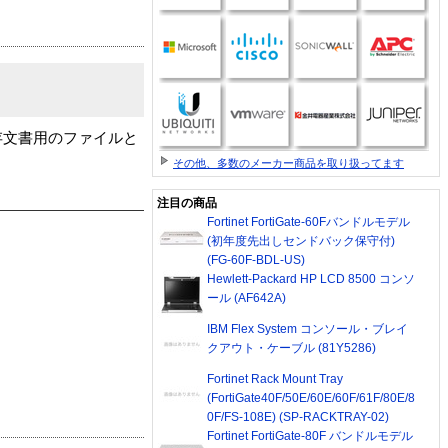
存文書用のファイルと
その他、多数のメーカー商品を取り扱ってます
注目の商品
Fortinet FortiGate-60Fバンドルモデル
(初年度先出しセンドバック保守付)
(FG-60F-BDL-US)
Hewlett-Packard HP LCD 8500 コンソ
ール (AF642A)
IBM Flex System コンソール・ブレイ
クアウト・ケーブル (81Y5286)
Fortinet Rack Mount Tray
(FortiGate40F/50E/60E/60F/61F/80E/8
0F/FS-108E) (SP-RACKTRAY-02)
Fortinet FortiGate-80F バンドルモデル