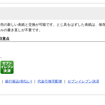
別売の新しい表紙と交換が可能です。とじ具をはずした表紙は、保
トルの書き直しが不要です。
注意点
す。
｜
銀行振込(前払い)
｜
代金引換宅配便
｜
セブンイレブン決済