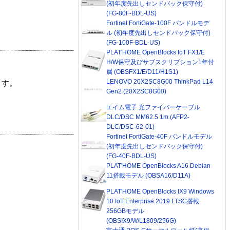
(初年度先出しセンドバック保守付)
(FG-80F-BDL-US)
Fortinet FortiGate-100F バンドルモデ
ル (初年度先出しセンドバック保守付)
(FG-100F-BDL-US)
PLAT'HOME OpenBlocks IoT FX1/E
H/W保守及びサブスクリプション1年付
属 (OBSFX1/E/D11/H1S1)
LENOVO 20X2SC8G00 ThinkPad L14
ます。
Gen2 (20X2SC8G00)
エイム電子 光ファイバーケーブル
DLC/DSC MM62.5 1m (AFP2-
DLC/DSC-62-01)
Fortinet FortiGate-40F バンドルモデル
(初年度先出しセンドバック保守付)
(FG-40F-BDL-US)
PLAT'HOME OpenBlocks A16 Debian
11搭載モデル (OBSA16/D11A)
PLAT'HOME OpenBlocks IX9 Windows
10 IoT Enterprise 2019 LTSC搭載
256GBモデル
(OBSIX9/W/L1809/256G)