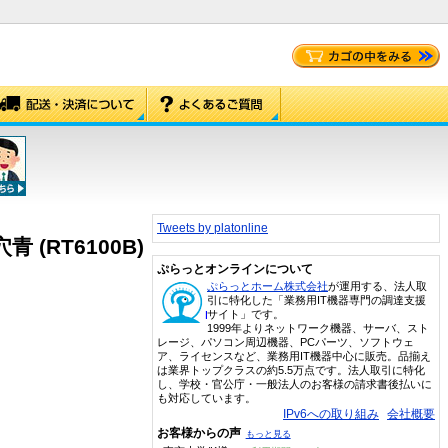
Tweets by platonline
 (RT6100B)
ぷらっとオンラインについて
ぷらっとホーム株式会社
が運用する、法人取
引に特化した「業務用IT機器専門の調達支援
サイト」です。
1999年よりネットワーク機器、サーバ、スト
レージ、パソコン周辺機器、PCパーツ、ソフトウェ
ア、ライセンスなど、業務用IT機器中心に販売。品揃え
は業界トップクラスの約5.5万点です。法人取引に特化
し、学校・官公庁・一般法人のお客様の請求書後払いに
も対応しています。
IPv6への取り組み
会社概要
お客様からの声
もっと見る