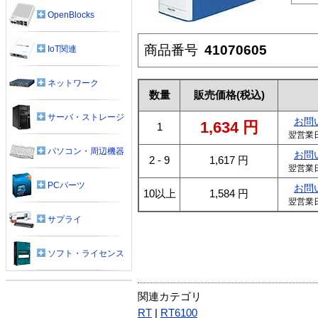
OpenBlocks
商品番号
41070605
IoT関連
ネットワーク
数量
販売価格
(税込)
サーバ・ストレージ
お問
1,634
円
1
翌営業
パソコン・周辺機器
お問
2 - 9
1,617
円
翌営業
PCパーツ
お問
10以上
1,584
円
翌営業
サプライ
ソフト・ライセンス
関連カテゴリ
RT
|
RT6100