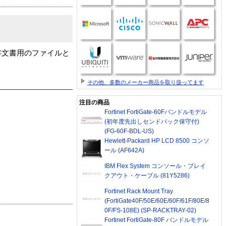
存文書用のファイルと
その他、多数のメーカー商品を取り扱ってます
注目の商品
Fortinet FortiGate-60Fバンドルモデル
(初年度先出しセンドバック保守付)
(FG-60F-BDL-US)
Hewlett-Packard HP LCD 8500 コンソ
ール (AF642A)
IBM Flex System コンソール・ブレイ
クアウト・ケーブル (81Y5286)
Fortinet Rack Mount Tray
(FortiGate40F/50E/60E/60F/61F/80E/8
0F/FS-108E) (SP-RACKTRAY-02)
Fortinet FortiGate-80F バンドルモデル