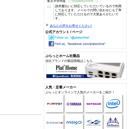
東京大学/K様
(ご利用期間2009年～)
“
請求書払いに対応していただいているので利用
しております。メールでの問い合わせにも丁寧
に対応していただけるので大変ありがたいで
す。
あなたの声をお寄せください!
公式アカウント / ページ
ぷらっとホーム社製品
当社ブランドの製品情報はこちら
人気・定番メーカー
ぷらっとオンラインで人気のメーカーをご紹介！