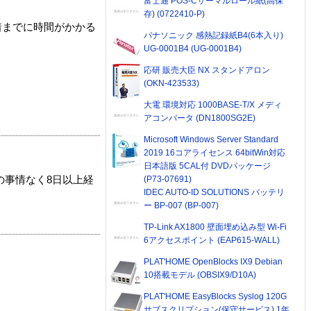
富士通 POS-Cサーマルロール紙(高保
存) (0722410-P)
着までに時間がかかる
パナソニック 感熱記録紙B4(6本入り)
UG-0001B4 (UG-0001B4)
応研 販売大臣 NX スタンドアロン
(OKN-423533)
大電 環境対応 1000BASE-T/X メディ
アコンバータ (DN1800SG2E)
Microsoft Windows Server Standard
2019 16コアライセンス 64bitWin対応
日本語版 5CAL付 DVDパッケージ
(P73-07691)
の事情なく8日以上経
IDEC AUTO-ID SOLUTIONS バッテリ
ー BP-007 (BP-007)
TP-Link AX1800 壁面埋め込み型 Wi-Fi
6アクセスポイント (EAP615-WALL)
PLAT'HOME OpenBlocks IX9 Debian
10搭載モデル (OBSIX9/D10A)
PLAT'HOME EasyBlocks Syslog 120G
サブスクリプション(保守サービス) 1年