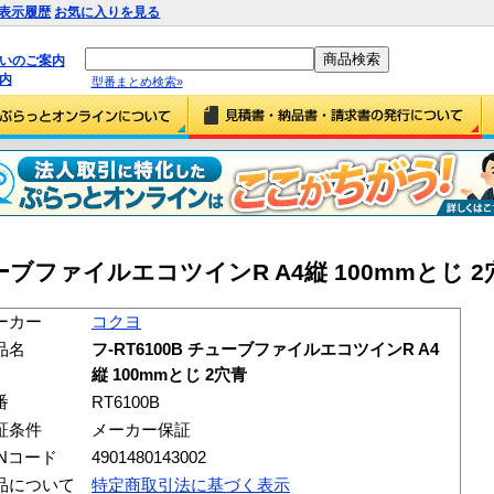
表示履歴
お気に入りを見る
払いのご案内
内
型番まとめ検索»
ーブファイルエコツインR A4縦 100mmとじ 2穴青
ーカー
コクヨ
品名
フ-RT6100B チューブファイルエコツインR A4
縦 100mmとじ 2穴青
番
RT6100B
証条件
メーカー保証
ANコード
4901480143002
品について
特定商取引法に基づく表示