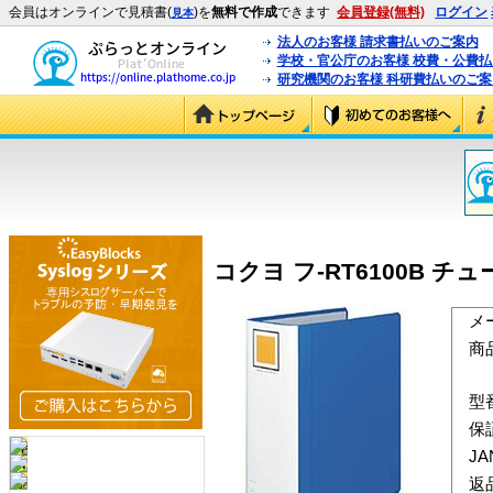
会員はオンラインで見積書(
)を
無料で作成
できます
会員登録(無料)
ログイン
見本
法人のお客様 請求書払いのご案内
学校・官公庁のお客様 校費・公費
研究機関のお客様 科研費払いのご案
コクヨ フ-RT6100B チュ
メ
商
型
保
J
返