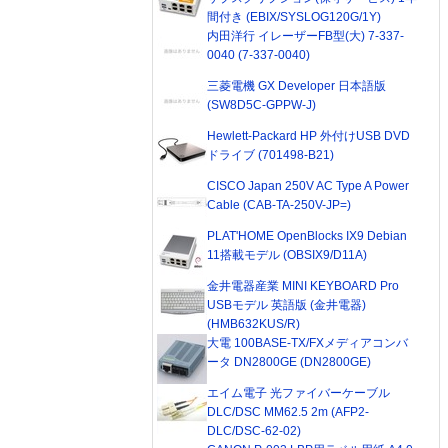
間付き (EBIX/SYSLOG120G/1Y)
内田洋行 イレーザーFB型(大) 7-337-
0040 (7-337-0040)
三菱電機 GX Developer 日本語版
(SW8D5C-GPPW-J)
Hewlett-Packard HP 外付けUSB DVD
ドライブ (701498-B21)
CISCO Japan 250V AC Type A Power
Cable (CAB-TA-250V-JP=)
PLAT'HOME OpenBlocks IX9 Debian
11搭載モデル (OBSIX9/D11A)
金井電器産業 MINI KEYBOARD Pro
USBモデル 英語版 (金井電器)
(HMB632KUS/R)
大電 100BASE-TX/FXメディアコンバ
ータ DN2800GE (DN2800GE)
エイム電子 光ファイバーケーブル
DLC/DSC MM62.5 2m (AFP2-
DLC/DSC-62-02)