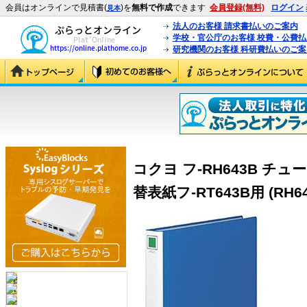
会員はオンラインで見積書(
)を
無料で作成
できます
会員登録(無料)
ログイン
見本
法人のお客様 請求書払いのご案内
学校・官公庁のお客様 校費・公費
研究機関のお客様 科研費払いのご案
コクヨ フ-RH643B 
替表紙フ-RT643B用 (RH64