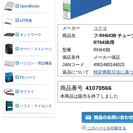
OpenBlocks
IoT関連
メーカー
コクヨ
ネットワーク
商品名
フ-RH643B チ
RT643B用
サーバ・ストレージ
型番
RH643B
保証条件
メーカー保証
パソコン・周辺機器
JANコード
4901480144023
返品について
特定商取引法に基
PCパーツ
商品番号
41070566
サプライ
本商品は販売を終了しました
ソフト・ライセンス
このページを印刷する