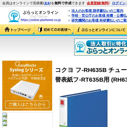
会員はオンラインで見積書(
)を
無料で作成
できます
会員登録(無料)
ログイン
見本
法人のお客様 請求書払いのご案内
学校・官公庁のお客様 校費・公費
研究機関のお客様 科研費払いのご案
コクヨ フ-RH635B 
替表紙フ-RT635B用 (RH63