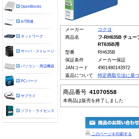
OpenBlocks
IoT関連
メーカー
コクヨ
ネットワーク
商品名
フ-RH635B チ
RT635B用
サーバ・ストレージ
型番
RH635B
保証条件
メーカー保証
パソコン・周辺機器
JANコード
4901480143972
返品について
特定商取引法に基
PCパーツ
商品番号
41070558
サプライ
本商品は販売を終了しました
ソフト・ライセンス
このページを印刷する