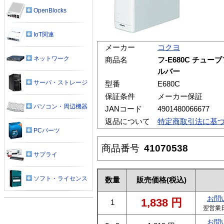
OpenBlocks
IoT関連
メーカー
コクヨ
ネットワーク
商品名
フ-E680C チュー
ルバー
サーバ・ストレージ
型番
E680C
保証条件
メーカー保証
パソコン・周辺機器
JANコード
4901480066677
返品について
特定商取引法に基
PCパーツ
商品番号
41070538
サプライ
ソフト・ライセンス
数量
販売価格
(税込)
お問
1,838
円
1
翌営業
お問