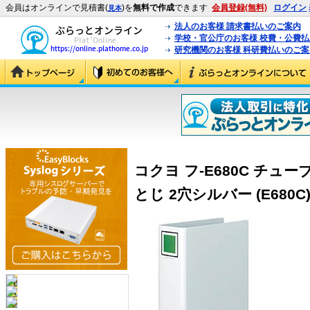
会員はオンラインで見積書(
)を
無料で作成
できます
会員登録(無料)
ログイン
見本
法人のお客様 請求書払いのご案内
学校・官公庁のお客様 校費・公費
研究機関のお客様 科研費払いのご案
コクヨ フ-E680C チュー
とじ 2穴シルバー (E680C