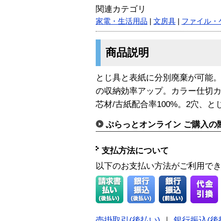
関連カテゴリ
家電・生活用品
|
文房具
|
ファイル・
商品説明
とじ具と表紙に分別廃棄が可能
の収納効率アップ。カラー仕切カ
芯材/古紙配合率100%。2穴、と
ぷらっとオンライン ご購入の
支払方法について
以下のお支払い方法がご利用で
売掛取引(後払い)
｜
銀行振込(後