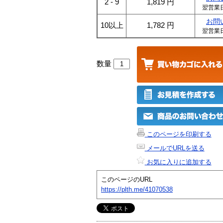
2 - 9
1,819
円
翌営業
お問
10以上
1,782
円
翌営業
数量
このページを印刷する
メールでURLを送る
お気に入りに追加する
このページのURL
https://plth.me/41070538