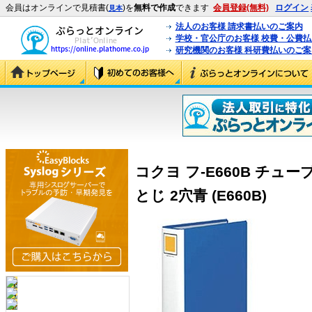
会員はオンラインで見積書(
)を
無料で作成
できます
会員登録(無料)
ログイン
見本
法人のお客様 請求書払いのご案内
学校・官公庁のお客様 校費・公費
研究機関のお客様 科研費払いのご案
コクヨ フ-E660B チュー
とじ 2穴青 (E660B)