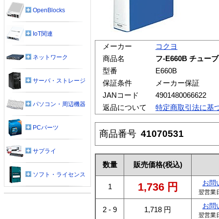
OpenBlocks
IoT関連
メーカー
コクヨ
ネットワーク
商品名
フ-E660B チュー
型番
E660B
サーバ・ストレージ
保証条件
メーカー保証
JANコード
4901480066622
パソコン・周辺機器
返品について
特定商取引法に基
PCパーツ
商品番号
41070531
サプライ
数量
販売価格
(税込)
ソフト・ライセンス
お問
1,736
円
1
翌営業
お問
2 - 9
1,718
円
翌営業