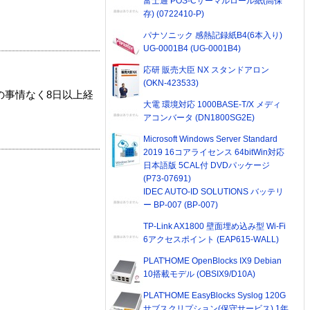
富士通 POS-Cサーマルロール紙(高保
存) (0722410-P)
パナソニック 感熱記録紙B4(6本入り)
UG-0001B4 (UG-0001B4)
応研 販売大臣 NX スタンドアロン
(OKN-423533)
の事情なく8日以上経
大電 環境対応 1000BASE-T/X メディ
アコンバータ (DN1800SG2E)
Microsoft Windows Server Standard
2019 16コアライセンス 64bitWin対応
日本語版 5CAL付 DVDパッケージ
(P73-07691)
IDEC AUTO-ID SOLUTIONS バッテリ
ー BP-007 (BP-007)
TP-Link AX1800 壁面埋め込み型 Wi-Fi
6アクセスポイント (EAP615-WALL)
PLAT'HOME OpenBlocks IX9 Debian
10搭載モデル (OBSIX9/D10A)
PLAT'HOME EasyBlocks Syslog 120G
サブスクリプション(保守サービス) 1年