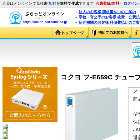
会員はオンラインで見積書(
)を
無料で作成
できます
会員登録(無料)
ログイン
見本
法人のお客様 請求書払いのご案内
学校・官公庁のお客様 校費・公費
研究機関のお客様 科研費払いのご案
コクヨ フ-E659C チュー
メ
商
型
保
J
返