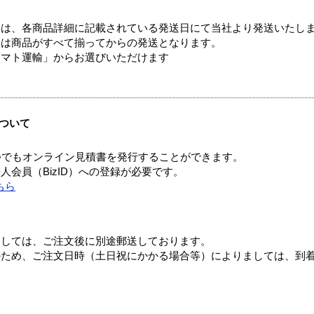
ては、各商品詳細に記載されている発送日にて当社より発送いたし
送は商品がすべて揃ってからの発送となります。
ヤマト運輸」からお選びいただけます
ついて
つでもオンライン見積書を発行することができます。
会員（BizID）への登録が必要です。
ちら
ましては、ご注文後に別途郵送しております。
のため、ご注文日時（土日祝にかかる場合等）によりましては、到