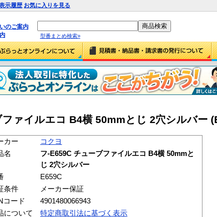
表示履歴
お気に入りを見る
払いのご案内
内
型番まとめ検索»
ブファイルエコ B4横 50mmとじ 2穴シルバー (E
ーカー
コクヨ
品名
フ-E659C チューブファイルエコ B4横 50mmと
じ 2穴シルバー
番
E659C
証条件
メーカー保証
ANコード
4901480066943
品について
特定商取引法に基づく表示