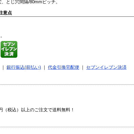
穴、とじ穴間隔/80mmピッチ。
注意点
す。
｜
銀行振込(前払い)
｜
代金引換宅配便
｜
セブンイレブン決済
00円（税込）以上のご注文で送料無料！