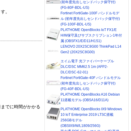
(初年度先出しセンドバック保守付)
(FG-80F-BDL-US)
ます。
Fortinet FortiGate-100F バンドルモデ
ル (初年度先出しセンドバック保守付)
(FG-100F-BDL-US)
PLAT'HOME OpenBlocks IoT FX1/E
H/W保守及びサブスクリプション1年付
属 (OBSFX1/E/D11/H1S1)
LENOVO 20X2SC8G00 ThinkPad L14
Gen2 (20X2SC8G00)
エイム電子 光ファイバーケーブル
DLC/DSC MM62.5 1m (AFP2-
DLC/DSC-62-01)
Fortinet FortiGate-40F バンドルモデル
(初年度先出しセンドバック保守付)
(FG-40F-BDL-US)
PLAT'HOME OpenBlocks A16 Debian
11搭載モデル (OBSA16/D11A)
着までに時間がかかる
PLAT'HOME OpenBlocks IX9 Windows
10 IoT Enterprise 2019 LTSC搭載
256GBモデル
(OBSIX9/W/L1809/256G)