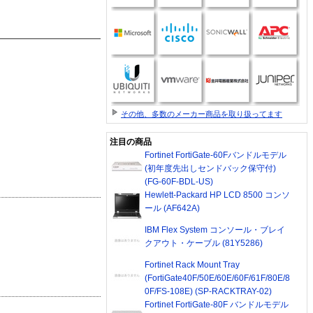
その他、多数のメーカー商品を取り扱ってます
注目の商品
Fortinet FortiGate-60Fバンドルモデル
(初年度先出しセンドバック保守付)
(FG-60F-BDL-US)
Hewlett-Packard HP LCD 8500 コンソ
ール (AF642A)
IBM Flex System コンソール・ブレイ
クアウト・ケーブル (81Y5286)
Fortinet Rack Mount Tray
(FortiGate40F/50E/60E/60F/61F/80E/8
0F/FS-108E) (SP-RACKTRAY-02)
Fortinet FortiGate-80F バンドルモデル