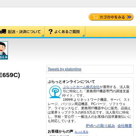
Tweets by platonline
659C)
ぷらっとオンラインについて
ぷらっとホーム株式会社
が運用する、法人取
引に特化した「業務用IT機器専門の調達支援
サイト」です。
1999年よりネットワーク機器、サーバ、スト
レージ、パソコン周辺機器、PCパーツ、ソフトウェ
ア、ライセンスなど、業務用IT機器中心に販売。品揃え
は業界トップクラスの約5.5万点です。法人取引に特化
し、学校・官公庁・一般法人のお客様の請求書後払いに
も対応しています。
IPv6への取り組み
会社概要
お客様からの声
もっと見る