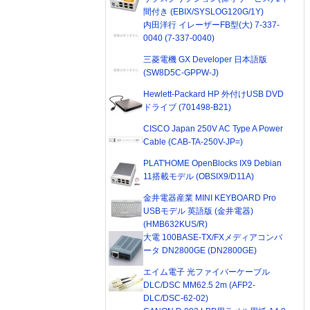
間付き (EBIX/SYSLOG120G/1Y)
内田洋行 イレーザーFB型(大) 7-337-
0040 (7-337-0040)
三菱電機 GX Developer 日本語版
(SW8D5C-GPPW-J)
Hewlett-Packard HP 外付けUSB DVD
ドライブ (701498-B21)
CISCO Japan 250V AC Type A Power
Cable (CAB-TA-250V-JP=)
PLAT'HOME OpenBlocks IX9 Debian
11搭載モデル (OBSIX9/D11A)
金井電器産業 MINI KEYBOARD Pro
USBモデル 英語版 (金井電器)
(HMB632KUS/R)
大電 100BASE-TX/FXメディアコンバ
ータ DN2800GE (DN2800GE)
エイム電子 光ファイバーケーブル
DLC/DSC MM62.5 2m (AFP2-
DLC/DSC-62-02)