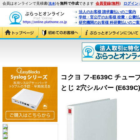
会員はオンラインで見積書(
)を
無料で作成
できます
会員登録(無料)
ログイン
見本
法人のお客様 請求書払いのご案内
学校・官公庁のお客様 校費・公費
研究機関のお客様 科研費払いのご案
コクヨ フ-E639C チュー
とじ 2穴シルバー (E639C