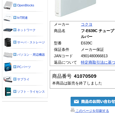
OpenBlocks
IoT関連
メーカー
コクヨ
ネットワーク
商品名
フ-E639C チュー
ルバー
サーバ・ストレージ
型番
E639C
保証条件
メーカー保証
パソコン・周辺機器
JANコード
4901480066813
返品について
特定商取引法に基
PCパーツ
商品番号
41070509
サプライ
本商品は販売を終了しました
ソフト・ライセンス
このページを印刷する