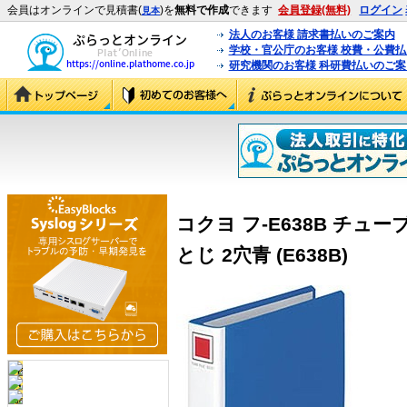
会員はオンラインで見積書(
)を
無料で作成
できます
会員登録(無料)
ログイン
見本
法人のお客様 請求書払いのご案内
学校・官公庁のお客様 校費・公費
研究機関のお客様 科研費払いのご案
コクヨ フ-E638B チュー
とじ 2穴青 (E638B)