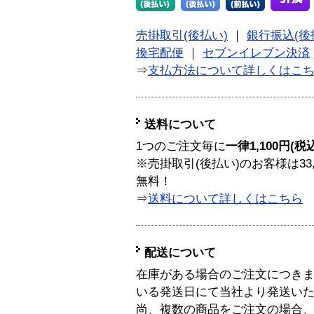
売掛取引(後払い)
｜
銀行振込(後
換宅配便
｜
セブンイレブン決済
⇒
支払方法について詳しくはこ
送料について
1つのご注文毎に
一律1,100円(税
※売掛取引(後払い)のお客様は33
無料！
⇒
送料について詳しくはこちら
配送について
在庫がある場合のご注文につき
いる発送日にて当社より発送い
尚、複数の商品をご注文の場合