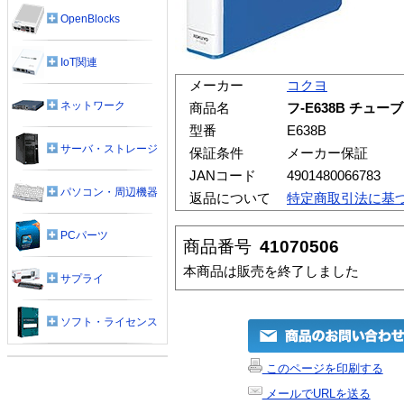
OpenBlocks
IoT関連
メーカー
コクヨ
ネットワーク
商品名
フ-E638B チュー
型番
E638B
サーバ・ストレージ
保証条件
メーカー保証
JANコード
4901480066783
パソコン・周辺機器
返品について
特定商取引法に基
PCパーツ
商品番号
41070506
本商品は販売を終了しました
サプライ
ソフト・ライセンス
このページを印刷する
メールでURLを送る