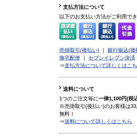
支払方法について
以下のお支払い方法がご利用で
売掛取引(後払い)
｜
銀行振込(後
換宅配便
｜
セブンイレブン決済
⇒
支払方法について詳しくはこ
送料について
1つのご注文毎に
一律1,100円(税
※売掛取引(後払い)のお客様は33
無料！
⇒
送料について詳しくはこちら