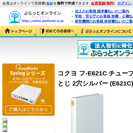
会員はオンラインで見積書(
)を
無料で作成
できます
会員登録(無料)
ログイン
見本
法人のお客様 請求書払いのご案内
学校・官公庁のお客様 校費・公費
研究機関のお客様 科研費払いのご案
コクヨ フ-E621C チュー
とじ 2穴シルバー (E621C