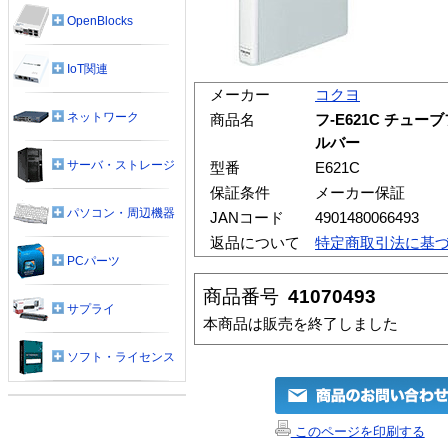
OpenBlocks
IoT関連
メーカー
コクヨ
ネットワーク
商品名
フ-E621C チュー
ルバー
サーバ・ストレージ
型番
E621C
保証条件
メーカー保証
パソコン・周辺機器
JANコード
4901480066493
返品について
特定商取引法に基
PCパーツ
商品番号
41070493
サプライ
本商品は販売を終了しました
ソフト・ライセンス
このページを印刷する