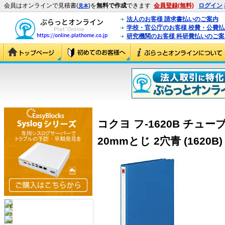
会員はオンラインで見積書(
)を
無料で作成
できます
会員登録(無料)
ログイン
見本
法人のお客様 請求書払いのご案内
学校・官公庁のお客様 校費・公費
研究機関のお客様 科研費払いのご案
コクヨ フ-1620B チュー
20mmとじ 2穴青 (1620B)