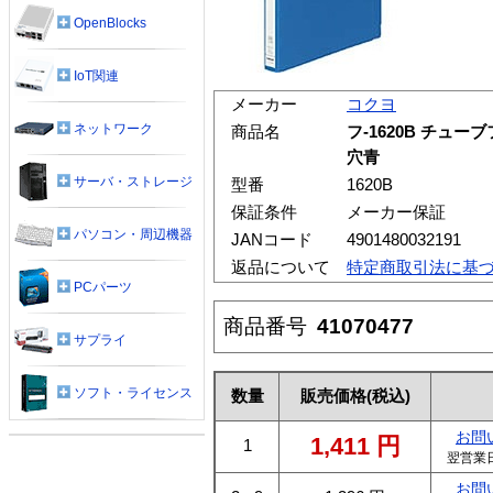
OpenBlocks
IoT関連
メーカー
コクヨ
ネットワーク
商品名
フ-1620B チューブ
穴青
サーバ・ストレージ
型番
1620B
保証条件
メーカー保証
パソコン・周辺機器
JANコード
4901480032191
返品について
特定商取引法に基
PCパーツ
商品番号
41070477
サプライ
ソフト・ライセンス
数量
販売価格
(税込)
お問
1,411
円
1
翌営業
お問