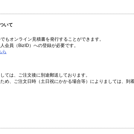
ついて
つでもオンライン見積書を発行することができます。
会員（BizID）への登録が必要です。
ちら
ましては、ご注文後に別途郵送しております。
のため、ご注文日時（土日祝にかかる場合等）によりましては、到