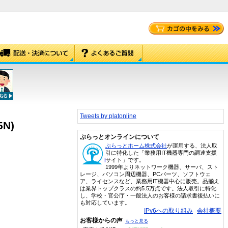
Tweets by platonline
N)
ぷらっとオンラインについて
ぷらっとホーム株式会社
が運用する、法人取
引に特化した「業務用IT機器専門の調達支援
サイト」です。
1999年よりネットワーク機器、サーバ、スト
レージ、パソコン周辺機器、PCパーツ、ソフトウェ
ア、ライセンスなど、業務用IT機器中心に販売。品揃え
は業界トップクラスの約5.5万点です。法人取引に特化
し、学校・官公庁・一般法人のお客様の請求書後払いに
も対応しています。
IPv6への取り組み
会社概要
お客様からの声
もっと見る