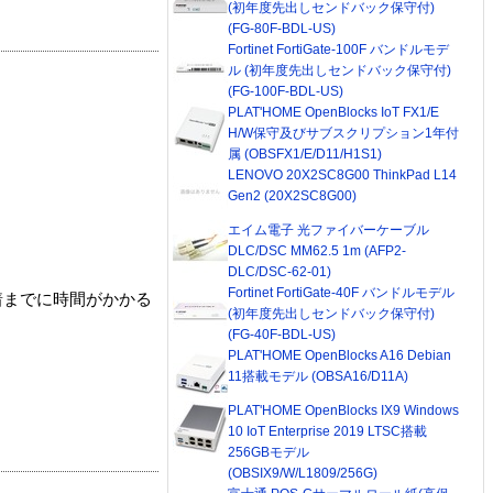
(初年度先出しセンドバック保守付)
(FG-80F-BDL-US)
Fortinet FortiGate-100F バンドルモデ
ル (初年度先出しセンドバック保守付)
(FG-100F-BDL-US)
PLAT'HOME OpenBlocks IoT FX1/E
H/W保守及びサブスクリプション1年付
属 (OBSFX1/E/D11/H1S1)
LENOVO 20X2SC8G00 ThinkPad L14
Gen2 (20X2SC8G00)
エイム電子 光ファイバーケーブル
DLC/DSC MM62.5 1m (AFP2-
DLC/DSC-62-01)
Fortinet FortiGate-40F バンドルモデル
着までに時間がかかる
(初年度先出しセンドバック保守付)
(FG-40F-BDL-US)
PLAT'HOME OpenBlocks A16 Debian
11搭載モデル (OBSA16/D11A)
PLAT'HOME OpenBlocks IX9 Windows
10 IoT Enterprise 2019 LTSC搭載
256GBモデル
(OBSIX9/W/L1809/256G)