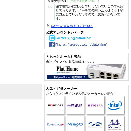
東京大学/K様
(ご利用期間2009年～)
“
請求書払いに対応していただいているので利用
しております。メールでの問い合わせにも丁寧
に対応していただけるので大変ありがたいで
す。
あなたの声をお寄せください!
公式アカウント / ページ
ぷらっとホーム社製品
当社ブランドの製品情報はこちら
人気・定番メーカー
ぷらっとオンラインで人気のメーカーをご紹介！