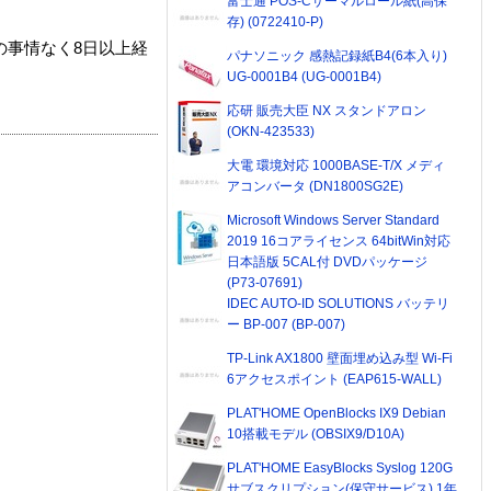
富士通 POS-Cサーマルロール紙(高保
存) (0722410-P)
の事情なく8日以上経
パナソニック 感熱記録紙B4(6本入り)
UG-0001B4 (UG-0001B4)
応研 販売大臣 NX スタンドアロン
(OKN-423533)
大電 環境対応 1000BASE-T/X メディ
アコンバータ (DN1800SG2E)
Microsoft Windows Server Standard
2019 16コアライセンス 64bitWin対応
日本語版 5CAL付 DVDパッケージ
(P73-07691)
IDEC AUTO-ID SOLUTIONS バッテリ
ー BP-007 (BP-007)
TP-Link AX1800 壁面埋め込み型 Wi-Fi
6アクセスポイント (EAP615-WALL)
PLAT'HOME OpenBlocks IX9 Debian
10搭載モデル (OBSIX9/D10A)
PLAT'HOME EasyBlocks Syslog 120G
サブスクリプション(保守サービス) 1年