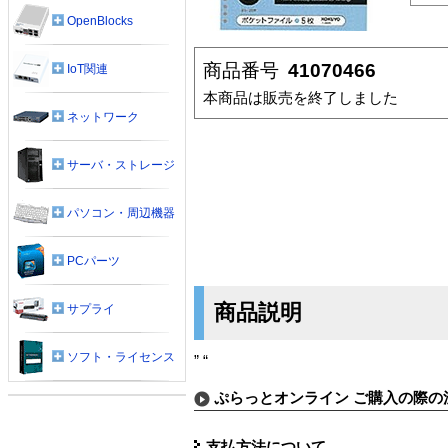
OpenBlocks
商品番号
41070466
IoT関連
本商品は販売を終了しました
ネットワーク
サーバ・ストレージ
パソコン・周辺機器
PCパーツ
商品説明
サプライ
ソフト・ライセンス
” “
ぷらっとオンライン ご購入の際の
支払方法について