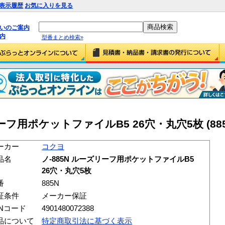
表示履歴
お気に入りを見る
払いのご案内
内
型番まとめ検索»
ーフ用ポケットファイルB5 26穴・丸穴5枚 (885
ーカー
コクヨ
品名
ノ-885N ルーズリーフ用ポケットファイルB5
26穴・丸穴5枚
番
885N
証条件
メーカー保証
ANコード
4901480072388
品について
特定商取引法に基づく表示