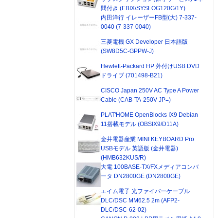
間付き (EBIX/SYSLOG120G/1Y)
内田洋行 イレーザーFB型(大) 7-337-
0040 (7-337-0040)
三菱電機 GX Developer 日本語版
(SW8D5C-GPPW-J)
Hewlett-Packard HP 外付けUSB DVD
ドライブ (701498-B21)
CISCO Japan 250V AC Type A Power
Cable (CAB-TA-250V-JP=)
PLAT'HOME OpenBlocks IX9 Debian
11搭載モデル (OBSIX9/D11A)
金井電器産業 MINI KEYBOARD Pro
USBモデル 英語版 (金井電器)
(HMB632KUS/R)
大電 100BASE-TX/FXメディアコンバ
ータ DN2800GE (DN2800GE)
エイム電子 光ファイバーケーブル
DLC/DSC MM62.5 2m (AFP2-
DLC/DSC-62-02)