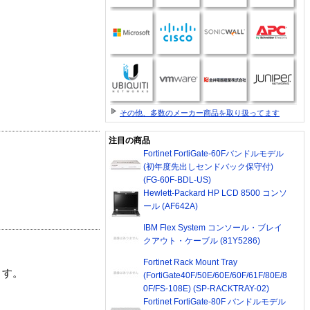
その他、多数のメーカー商品を取り扱ってます
注目の商品
Fortinet FortiGate-60Fバンドルモデル
(初年度先出しセンドバック保守付)
(FG-60F-BDL-US)
Hewlett-Packard HP LCD 8500 コンソ
ール (AF642A)
IBM Flex System コンソール・ブレイ
クアウト・ケーブル (81Y5286)
Fortinet Rack Mount Tray
ます。
(FortiGate40F/50E/60E/60F/61F/80E/8
0F/FS-108E) (SP-RACKTRAY-02)
Fortinet FortiGate-80F バンドルモデル