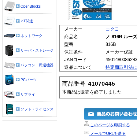
OpenBlocks
IoT関連
メーカー
コクヨ
ネットワーク
商品名
ノ-816B ルー
型番
816B
サーバ・ストレージ
保証条件
メーカー保証
JANコード
490148008629
パソコン・周辺機器
返品について
特定商取引法
PCパーツ
商品番号
41070445
本商品は販売を終了しました
サプライ
ソフト・ライセンス
このページを印刷する
メールでURLを送る