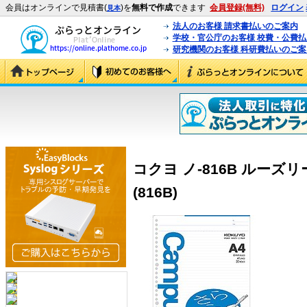
会員はオンラインで見積書(
)を
無料で作成
できます
会員登録(無料)
ログイン
見本
法人のお客様 請求書払いのご案内
学校・官公庁のお客様 校費・公費
研究機関のお客様 科研費払いのご案
コクヨ ノ-816B ルーズリ
(816B)