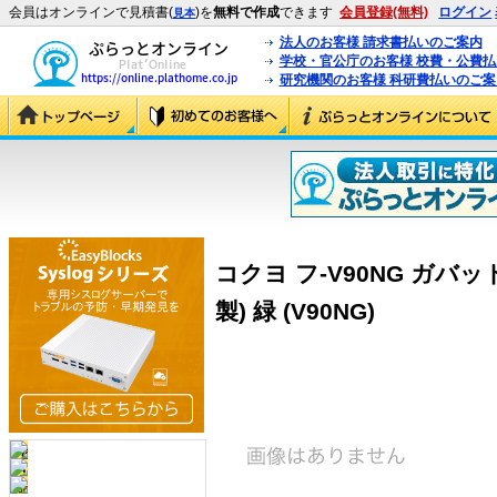
会員はオンラインで見積書(
)を
無料で作成
できます
会員登録(無料)
ログイン
見本
法人のお客様 請求書払いのご案内
学校・官公庁のお客様 校費・公費
研究機関のお客様 科研費払いのご案
コクヨ フ-V90NG ガ
製) 緑 (V90NG)