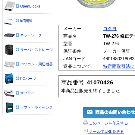
OpenBlocks
IoT関連
メーカー
コクヨ
ネットワーク
商品名
TW-276 修正
型番
TW-276
サーバ・ストレージ
保証条件
メーカー保証
JANコード
4901480218083
パソコン・周辺機器
返品について
特定商取引法に
PCパーツ
商品番号
41070426
本商品は販売を終了しました
サプライ
ソフト・ライセンス
このページを印刷する
メールでURLを送る