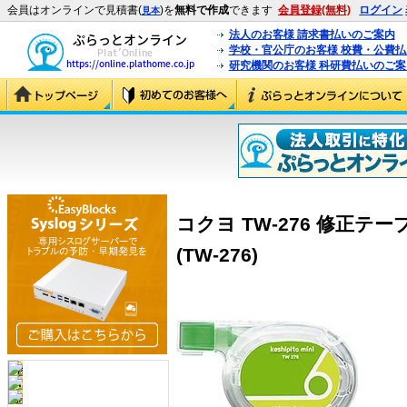
会員はオンラインで見積書(
)を
無料で作成
できます
会員登録(無料)
ログイン
見本
法人のお客様 請求書払いのご案内
学校・官公庁のお客様 校費・公費
研究機関のお客様 科研費払いのご案
コクヨ TW-276 修正テ
(TW-276)