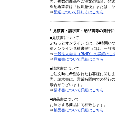
尚、複数の商品をご注文の場合、発
※配送業者は「佐川急便」または「
⇒
配送について詳しくはこちら
見積書・請求書・納品書等の発行に
■見積書について
ぷらっとオンラインでは、24時間い
※オンライン見積書発行には、一般法人
⇒
一般法人会員（BizID）の詳細はこ
⇒
見積書について詳細はこちら
■請求書について
ご注文時に希望されたお客様に関し
尚、請求書は、営業時間内での発行
場合がございます。
⇒
請求書について詳細はこちら
■納品書について
お届けする商品に同梱致します。
⇒
納品書について詳細はこちら