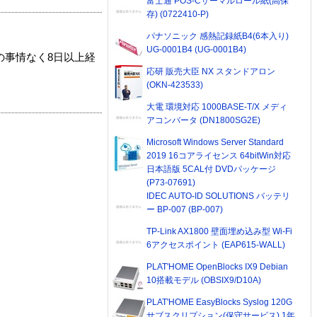
富士通 POS-Cサーマルロール紙(高保
存) (0722410-P)
パナソニック 感熱記録紙B4(6本入り)
UG-0001B4 (UG-0001B4)
の事情なく8日以上経
応研 販売大臣 NX スタンドアロン
(OKN-423533)
大電 環境対応 1000BASE-T/X メディ
アコンバータ (DN1800SG2E)
Microsoft Windows Server Standard
2019 16コアライセンス 64bitWin対応
日本語版 5CAL付 DVDパッケージ
(P73-07691)
IDEC AUTO-ID SOLUTIONS バッテリ
ー BP-007 (BP-007)
TP-Link AX1800 壁面埋め込み型 Wi-Fi
6アクセスポイント (EAP615-WALL)
PLAT'HOME OpenBlocks IX9 Debian
10搭載モデル (OBSIX9/D10A)
PLAT'HOME EasyBlocks Syslog 120G
サブスクリプション(保守サービス) 1年