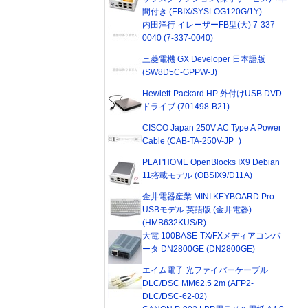
間付き (EBIX/SYSLOG120G/1Y)
内田洋行 イレーザーFB型(大) 7-337-
0040 (7-337-0040)
三菱電機 GX Developer 日本語版
(SW8D5C-GPPW-J)
Hewlett-Packard HP 外付けUSB DVD
ドライブ (701498-B21)
CISCO Japan 250V AC Type A Power
Cable (CAB-TA-250V-JP=)
PLAT'HOME OpenBlocks IX9 Debian
11搭載モデル (OBSIX9/D11A)
金井電器産業 MINI KEYBOARD Pro
USBモデル 英語版 (金井電器)
(HMB632KUS/R)
大電 100BASE-TX/FXメディアコンバ
ータ DN2800GE (DN2800GE)
エイム電子 光ファイバーケーブル
DLC/DSC MM62.5 2m (AFP2-
DLC/DSC-62-02)