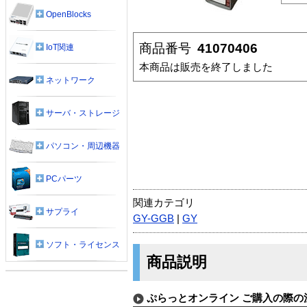
OpenBlocks
商品番号
41070406
IoT関連
本商品は販売を終了しました
ネットワーク
サーバ・ストレージ
パソコン・周辺機器
PCパーツ
関連カテゴリ
サプライ
GY-GGB
|
GY
ソフト・ライセンス
商品説明
ぷらっとオンライン ご購入の際の