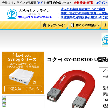
会員はオンラインで見積書(
)を
無料で作成
できます
会員登録(無料)
ログイン
見本
法人のお客様 請求書払いのご案内
学校・官公庁のお客様 校費・公費
研究機関のお客様 科研費払いのご案
コクヨ GY-GGB100 U
メ
商
型
保
J
返