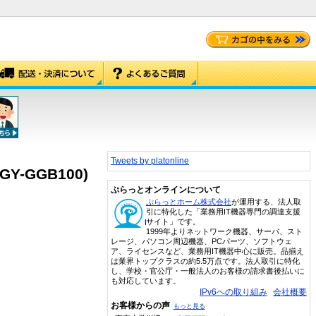
Tweets by platonline
-GGB100)
ぷらっとオンラインについて
ぷらっとホーム株式会社
が運用する、法人取
引に特化した「業務用IT機器専門の調達支援
サイト」です。
1999年よりネットワーク機器、サーバ、スト
レージ、パソコン周辺機器、PCパーツ、ソフトウェ
ア、ライセンスなど、業務用IT機器中心に販売。品揃え
は業界トップクラスの約5.5万点です。法人取引に特化
し、学校・官公庁・一般法人のお客様の請求書後払いに
も対応しています。
IPv6への取り組み
会社概要
お客様からの声
もっと見る