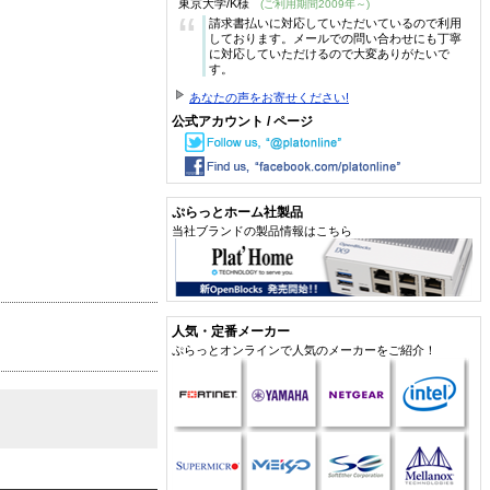
東京大学/K様
(ご利用期間2009年～)
“
請求書払いに対応していただいているので利用
しております。メールでの問い合わせにも丁寧
に対応していただけるので大変ありがたいで
す。
あなたの声をお寄せください!
公式アカウント / ページ
ぷらっとホーム社製品
当社ブランドの製品情報はこちら
人気・定番メーカー
ぷらっとオンラインで人気のメーカーをご紹介！