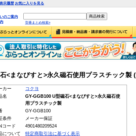
表示履歴
お気に入りを見る
払いのご案内
内
型番まとめ検索»
型磁石<まなびすと>永久磁石使用プラスチック製 (GY
ーカー
コクヨ
品名
GY-GGB100 U型磁石<まなびすと>永久磁石使
用プラスチック製
番
GY-GGB100
証条件
メーカー保証
ANコード
4901480209524
品について
特定商取引法に基づく表示