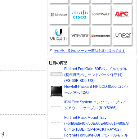
その他、多数のメーカー商品を取り扱ってます
注目の商品
Fortinet FortiGate-60Fバンドルモデル
(初年度先出しセンドバック保守付)
(FG-60F-BDL-US)
Hewlett-Packard HP LCD 8500 コンソ
ール (AF642A)
IBM Flex System コンソール・ブレイ
クアウト・ケーブル (81Y5286)
Fortinet Rack Mount Tray
(FortiGate40F/50E/60E/60F/61F/80E/8
0F/FS-108E) (SP-RACKTRAY-02)
ます。
Fortinet FortiGate-80F バンドルモデル