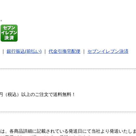
す。
｜
銀行振込(前払い)
｜
代金引換宅配便
｜
セブンイレブン決済
00円（税込）以上のご注文で送料無料！
ては、各商品詳細に記載されている発送日にて当社より発送いたし