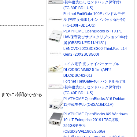
(初年度先出しセンドバック保守付)
(FG-80F-BDL-US)
Fortinet FortiGate-100F バンドルモデ
ル (初年度先出しセンドバック保守付)
(FG-100F-BDL-US)
PLAT'HOME OpenBlocks IoT FX1/E
H/W保守及びサブスクリプション1年付
属 (OBSFX1/E/D11/H1S1)
LENOVO 20X2SC8G00 ThinkPad L14
Gen2 (20X2SC8G00)
エイム電子 光ファイバーケーブル
DLC/DSC MM62.5 1m (AFP2-
DLC/DSC-62-01)
Fortinet FortiGate-40F バンドルモデル
(初年度先出しセンドバック保守付)
(FG-40F-BDL-US)
着までに時間がかかる
PLAT'HOME OpenBlocks A16 Debian
11搭載モデル (OBSA16/D11A)
PLAT'HOME OpenBlocks IX9 Windows
10 IoT Enterprise 2019 LTSC搭載
256GBモデル
(OBSIX9/W/L1809/256G)