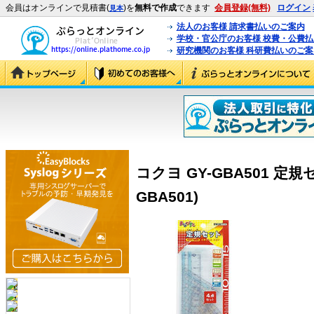
会員はオンラインで見積書(
)を
無料で作成
できます
会員登録(無料)
ログイン
見本
法人のお客様 請求書払いのご案内
学校・官公庁のお客様 校費・公費
研究機関のお客様 科研費払いのご案
コクヨ GY-GBA501 定規
GBA501)