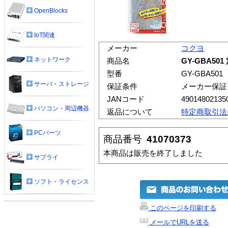
OpenBlocks
IoT関連
メーカー
コクヨ
ネットワーク
商品名
GY-GBA5
型番
GY-GBA501
サーバ・ストレージ
保証条件
メーカー保証
JANコード
49014802135
パソコン・周辺機器
返品について
特定商取引法
PCパーツ
商品番号
41070373
本商品は販売を終了しました
サプライ
ソフト・ライセンス
このページを印刷する
メールでURLを送る