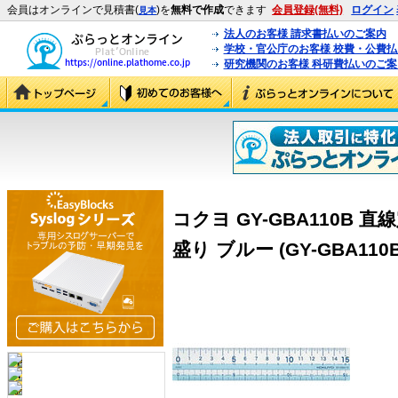
会員はオンラインで見積書(
)を
無料で作成
できます
会員登録(無料)
ログイン
見本
法人のお客様 請求書払いのご案内
学校・官公庁のお客様 校費・公費
研究機関のお客様 科研費払いのご案
コクヨ GY-GBA110B 直
盛り ブルー (GY-GBA110B