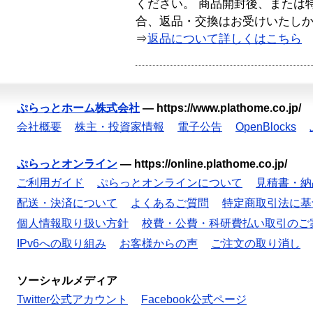
ください。 商品開封後、または
合、返品・交換はお受けいたし
⇒
返品について詳しくはこちら
ぷらっとホーム株式会社
—
https://www.plathome.co.jp/
会社概要
株主・投資家情報
電子公告
OpenBlocks
ぷらっとオンライン
—
https://online.plathome.co.jp/
ご利用ガイド
ぷらっとオンラインについて
見積書・納
配送・決済について
よくあるご質問
特定商取引法に基
個人情報取り扱い方針
校費・公費・科研費払い取引のご
IPv6への取り組み
お客様からの声
ご注文の取り消し
ソーシャルメディア
Twitter公式アカウント
Facebook公式ページ