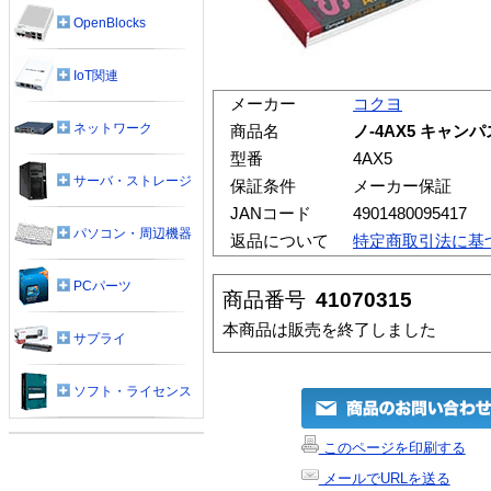
OpenBlocks
IoT関連
メーカー
コクヨ
ネットワーク
商品名
ノ-4AX5 キャン
型番
4AX5
サーバ・ストレージ
保証条件
メーカー保証
JANコード
4901480095417
パソコン・周辺機器
返品について
特定商取引法に基
PCパーツ
商品番号
41070315
本商品は販売を終了しました
サプライ
ソフト・ライセンス
このページを印刷する
メールでURLを送る