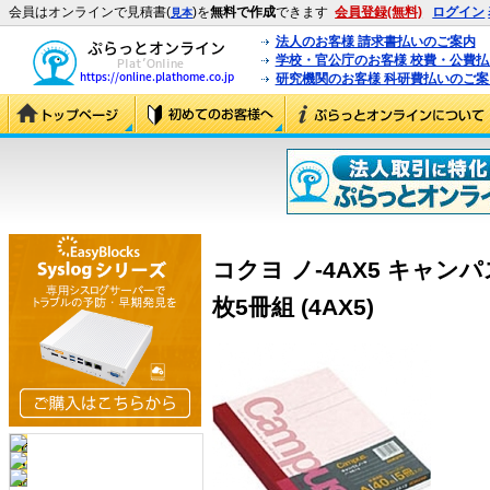
会員はオンラインで見積書(
)を
無料で作成
できます
会員登録(無料)
ログイン
見本
法人のお客様 請求書払いのご案内
学校・官公庁のお客様 校費・公費
研究機関のお客様 科研費払いのご案
コクヨ ノ-4AX5 キャンパ
枚5冊組 (4AX5)