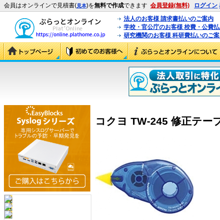
会員はオンラインで見積書(
)を
無料で作成
できます
会員登録(無料)
ログイン
見本
法人のお客様 請求書払いのご案内
学校・官公庁のお客様 校費・公費
研究機関のお客様 科研費払いのご案
コクヨ TW-245 修正テープ