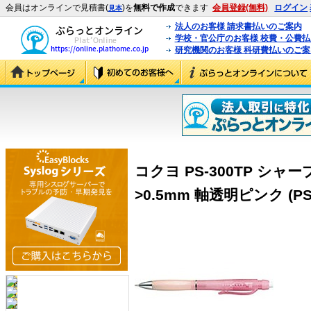
会員はオンラインで見積書(
)を
無料で作成
できます
会員登録(無料)
ログイン
見本
法人のお客様 請求書払いのご案内
学校・官公庁のお客様 校費・公費
研究機関のお客様 科研費払いのご案
コクヨ PS-300TP シ
>0.5mm 軸透明ピンク (PS-