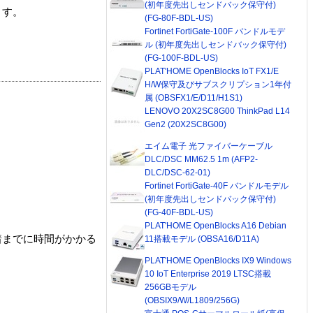
(初年度先出しセンドバック保守付)
ます。
(FG-80F-BDL-US)
Fortinet FortiGate-100F バンドルモデ
ル (初年度先出しセンドバック保守付)
(FG-100F-BDL-US)
PLAT'HOME OpenBlocks IoT FX1/E
H/W保守及びサブスクリプション1年付
属 (OBSFX1/E/D11/H1S1)
LENOVO 20X2SC8G00 ThinkPad L14
Gen2 (20X2SC8G00)
エイム電子 光ファイバーケーブル
DLC/DSC MM62.5 1m (AFP2-
DLC/DSC-62-01)
Fortinet FortiGate-40F バンドルモデル
(初年度先出しセンドバック保守付)
(FG-40F-BDL-US)
PLAT'HOME OpenBlocks A16 Debian
着までに時間がかかる
11搭載モデル (OBSA16/D11A)
PLAT'HOME OpenBlocks IX9 Windows
10 IoT Enterprise 2019 LTSC搭載
256GBモデル
(OBSIX9/W/L1809/256G)