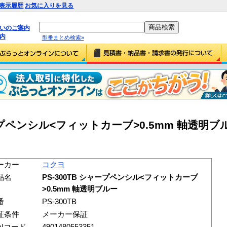
表示履歴
お気に入りを見る
払いのご案内
内
型番まとめ検索»
ープペンシル<フィットカーブ>0.5mm 軸透明ブルー
ーカー
コクヨ
品名
PS-300TB シャープペンシル<フィットカーブ
>0.5mm 軸透明ブルー
番
PS-300TB
証条件
メーカー保証
ANコード
4901480553351