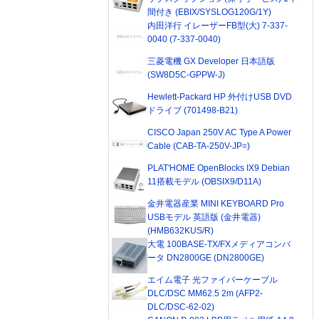
間付き (EBIX/SYSLOG120G/1Y)
内田洋行 イレーザーFB型(大) 7-337-
0040 (7-337-0040)
三菱電機 GX Developer 日本語版
(SW8D5C-GPPW-J)
Hewlett-Packard HP 外付けUSB DVD
ドライブ (701498-B21)
CISCO Japan 250V AC Type A Power
Cable (CAB-TA-250V-JP=)
PLAT'HOME OpenBlocks IX9 Debian
11搭載モデル (OBSIX9/D11A)
金井電器産業 MINI KEYBOARD Pro
USBモデル 英語版 (金井電器)
(HMB632KUS/R)
大電 100BASE-TX/FXメディアコンバ
ータ DN2800GE (DN2800GE)
エイム電子 光ファイバーケーブル
DLC/DSC MM62.5 2m (AFP2-
DLC/DSC-62-02)