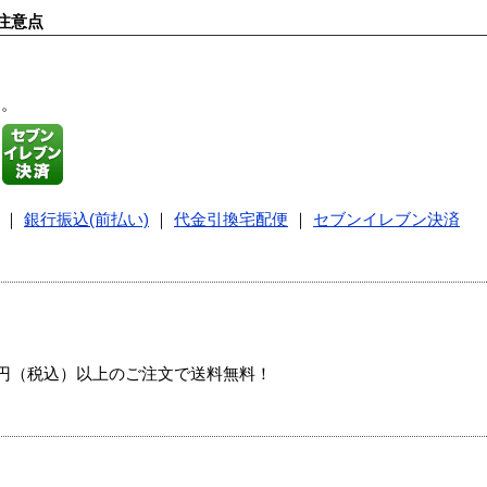
注意点
す。
｜
銀行振込(前払い)
｜
代金引換宅配便
｜
セブンイレブン決済
00円（税込）以上のご注文で送料無料！