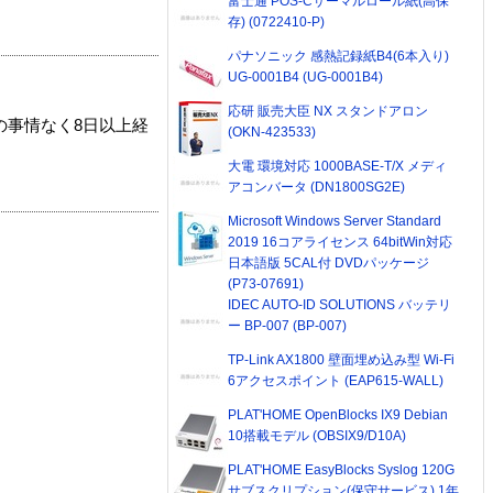
富士通 POS-Cサーマルロール紙(高保
存) (0722410-P)
パナソニック 感熱記録紙B4(6本入り)
UG-0001B4 (UG-0001B4)
応研 販売大臣 NX スタンドアロン
の事情なく8日以上経
(OKN-423533)
大電 環境対応 1000BASE-T/X メディ
アコンバータ (DN1800SG2E)
Microsoft Windows Server Standard
2019 16コアライセンス 64bitWin対応
日本語版 5CAL付 DVDパッケージ
(P73-07691)
IDEC AUTO-ID SOLUTIONS バッテリ
ー BP-007 (BP-007)
TP-Link AX1800 壁面埋め込み型 Wi-Fi
6アクセスポイント (EAP615-WALL)
PLAT'HOME OpenBlocks IX9 Debian
10搭載モデル (OBSIX9/D10A)
PLAT'HOME EasyBlocks Syslog 120G
サブスクリプション(保守サービス) 1年