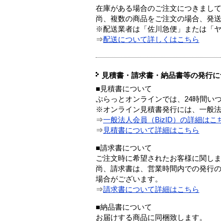
在庫がある場合のご注文につきまし
尚、複数の商品をご注文の場合、発
※配送業者は「佐川急便」または「
⇒
配送について詳しくはこちら
見積書・請求書・納品書等の発行に
■見積書について
ぷらっとオンラインでは、24時間い
※オンライン見積書発行には、一般法人
⇒
一般法人会員（BizID）の詳細はこ
⇒
見積書について詳細はこちら
■請求書について
ご注文時に希望されたお客様に関し
尚、請求書は、営業時間内での発行
場合がございます。
⇒
請求書について詳細はこちら
■納品書について
お届けする商品に同梱致します。