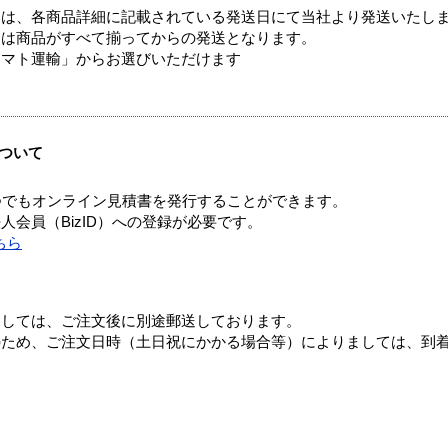
ては、各商品詳細に記載されている発送日にて当社より発送いたし
送は商品がすべて揃ってからの発送となります。
ヤマト運輸」からお選びいただけます
ついて
つでもオンライン見積書を発行することができます。
会員（BizID）への登録が必要です。
ちら
ましては、ご注文後に別途郵送しております。
のため、ご注文日時（土日祝にかかる場合等）によりましては、到