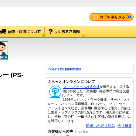
Tweets by platonline
 (PS-
ぷらっとオンラインについて
ぷらっとホーム株式会社
が運用する、法人取
引に特化した「業務用IT機器専門の調達支援
サイト」です。
1999年よりネットワーク機器、サーバ、スト
レージ、パソコン周辺機器、PCパーツ、ソフトウェ
ア、ライセンスなど、業務用IT機器中心に販売。品揃え
は業界トップクラスの約5.5万点です。法人取引に特化
し、学校・官公庁・一般法人のお客様の請求書後払いに
も対応しています。
IPv6への取り組み
会社概要
お客様からの声
もっと見る