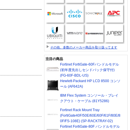
その他、多数のメーカー商品を取り扱ってます
注目の商品
Fortinet FortiGate-60Fバンドルモデル
(初年度先出しセンドバック保守付)
(FG-60F-BDL-US)
Hewlett-Packard HP LCD 8500 コンソ
ール (AF642A)
IBM Flex System コンソール・ブレイ
クアウト・ケーブル (81Y5286)
Fortinet Rack Mount Tray
(FortiGate40F/50E/60E/60F/61F/80E/8
0F/FS-108E) (SP-RACKTRAY-02)
Fortinet FortiGate-80F バンドルモデル