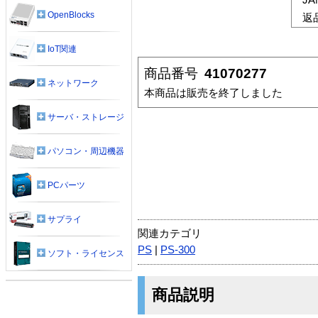
OpenBlocks
返
IoT関連
商品番号
41070277
ネットワーク
本商品は販売を終了しました
サーバ・ストレージ
パソコン・周辺機器
PCパーツ
サプライ
関連カテゴリ
PS
|
PS-300
ソフト・ライセンス
商品説明