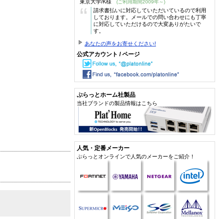
東京大学/K様
(ご利用期間2009年～)
“
請求書払いに対応していただいているので利用
しております。メールでの問い合わせにも丁寧
に対応していただけるので大変ありがたいで
す。
あなたの声をお寄せください!
公式アカウント / ページ
ぷらっとホーム社製品
当社ブランドの製品情報はこちら
人気・定番メーカー
ぷらっとオンラインで人気のメーカーをご紹介！