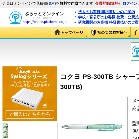
会員はオンラインで見積書(
)を
無料で作成
できます
会員登録(無料)
ログイン
見本
法人のお客様 請求書払いのご案内
学校・官公庁のお客様 校費・公費
研究機関のお客様 科研費払いのご案
コクヨ PS-300TB シャ
300TB)
メ
商
型
保
J