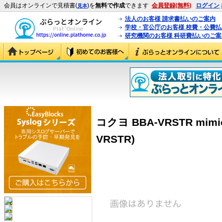
会員はオンラインで見積書(
)を
無料で作成
できます
会員登録(無料)
ログイン
見本
法人のお客様 請求書払いのご案内
学校・官公庁のお客様 校費・公費
研究機関のお客様 科研費払いのご案
コクヨ BBA-VRSTR mim
VRSTR)