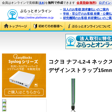
会員はオンラインで見積書(
)を
無料で作成
できます
会員登録(無料)
ログイン
見本
法人のお客様 請求書払いのご案内
学校・官公庁のお客様 校費・公費
研究機関のお客様 科研費払いのご案
コクヨ ナフ-L2-4 ネッ
デザインストラップ15mm (