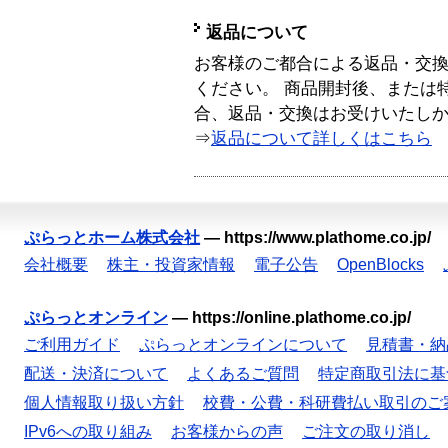
返品について
お客様のご都合による返品・交
ください。 商品開封後、または
合、返品・交換はお受けいたし
⇒
返品について詳しくはこちら
ぷらっとホーム株式会社
—
https://www.plathome.co.jp/
会社概要
株主・投資家情報
電子公告
OpenBlocks
ぷらっとオンライン
—
https://online.plathome.co.jp/
ご利用ガイド
ぷらっとオンラインについて
見積書・納
配送・決済について
よくあるご質問
特定商取引法に基
個人情報取り扱い方針
校費・公費・科研費払い取引のご
IPv6への取り組み
お客様からの声
ご注文の取り消し