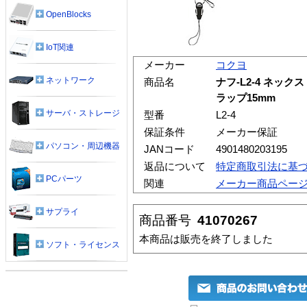
OpenBlocks
IoT関連
メーカー
コクヨ
ネットワーク
商品名
ナフ-L2-4 ネッ
ラップ15mm
サーバ・ストレージ
型番
L2-4
保証条件
メーカー保証
パソコン・周辺機器
JANコード
4901480203195
返品について
特定商取引法に基
PCパーツ
関連
メーカー商品ペー
サプライ
商品番号
41070267
本商品は販売を終了しました
ソフト・ライセンス