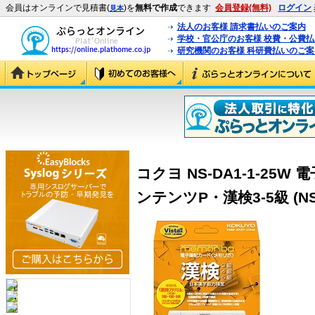
会員はオンラインで見積書(
)を
無料で作成
できます
会員登録(無料)
ログイン
見本
法人のお客様 請求書払いのご案内
学校・官公庁のお客様 校費・公費
研究機関のお客様 科研費払いのご案
コクヨ NS-DA1-1-25
ンテンツP・漢検3-5級 (NS-