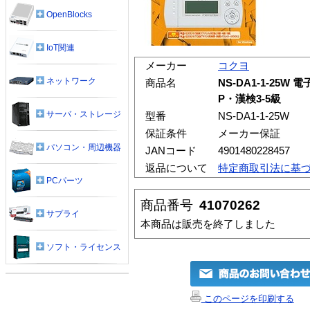
OpenBlocks
IoT関連
メーカー
コクヨ
ネットワーク
商品名
NS-DA1-1-25
P・漢検3-5級
サーバ・ストレージ
型番
NS-DA1-1-25W
保証条件
メーカー保証
パソコン・周辺機器
JANコード
4901480228457
返品について
特定商取引法に基
PCパーツ
商品番号
41070262
サプライ
本商品は販売を終了しました
ソフト・ライセンス
このページを印刷する