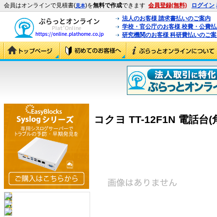
会員はオンラインで見積書(
)を
無料で作成
できます
会員登録(無料)
ログイン
見本
法人のお客様 請求書払いのご案内
学校・官公庁のお客様 校費・公費
研究機関のお客様 科研費払いのご案
コクヨ TT-12F1N 電話台(角