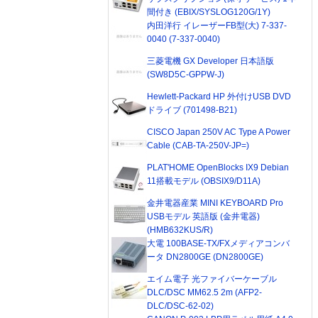
間付き (EBIX/SYSLOG120G/1Y)
内田洋行 イレーザーFB型(大) 7-337-
0040 (7-337-0040)
三菱電機 GX Developer 日本語版
(SW8D5C-GPPW-J)
Hewlett-Packard HP 外付けUSB DVD
ドライブ (701498-B21)
CISCO Japan 250V AC Type A Power
Cable (CAB-TA-250V-JP=)
PLAT'HOME OpenBlocks IX9 Debian
11搭載モデル (OBSIX9/D11A)
金井電器産業 MINI KEYBOARD Pro
USBモデル 英語版 (金井電器)
(HMB632KUS/R)
大電 100BASE-TX/FXメディアコンバ
ータ DN2800GE (DN2800GE)
エイム電子 光ファイバーケーブル
DLC/DSC MM62.5 2m (AFP2-
DLC/DSC-62-02)