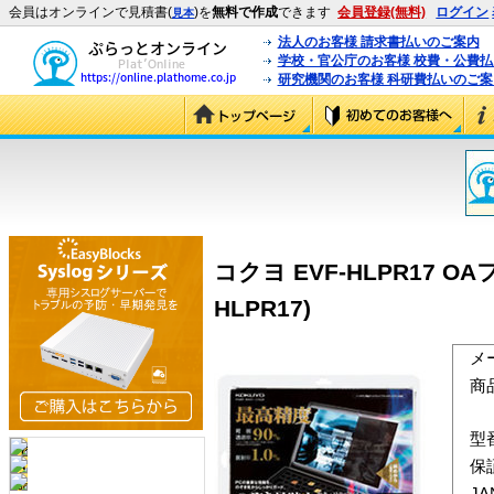
会員はオンラインで見積書(
)を
無料で作成
できます
会員登録(無料)
ログイン
見本
法人のお客様 請求書払いのご案内
学校・官公庁のお客様 校費・公費
研究機関のお客様 科研費払いのご案
コクヨ EVF-HLPR17 
HLPR17)
メ
商
型
保
J