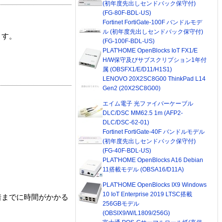
(初年度先出しセンドバック保守付)
(FG-80F-BDL-US)
Fortinet FortiGate-100F バンドルモデ
ル (初年度先出しセンドバック保守付)
ます。
(FG-100F-BDL-US)
PLAT'HOME OpenBlocks IoT FX1/E
H/W保守及びサブスクリプション1年付
属 (OBSFX1/E/D11/H1S1)
LENOVO 20X2SC8G00 ThinkPad L14
Gen2 (20X2SC8G00)
エイム電子 光ファイバーケーブル
DLC/DSC MM62.5 1m (AFP2-
DLC/DSC-62-01)
Fortinet FortiGate-40F バンドルモデル
(初年度先出しセンドバック保守付)
(FG-40F-BDL-US)
PLAT'HOME OpenBlocks A16 Debian
11搭載モデル (OBSA16/D11A)
PLAT'HOME OpenBlocks IX9 Windows
10 IoT Enterprise 2019 LTSC搭載
着までに時間がかかる
256GBモデル
(OBSIX9/W/L1809/256G)