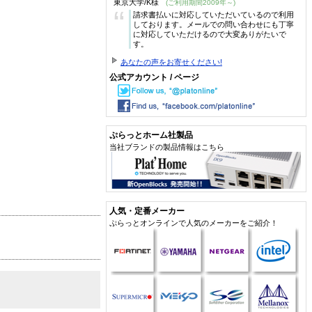
東京大学/K様
(ご利用期間2009年～)
“
請求書払いに対応していただいているので利用
しております。メールでの問い合わせにも丁寧
に対応していただけるので大変ありがたいで
す。
あなたの声をお寄せください!
公式アカウント / ページ
ぷらっとホーム社製品
当社ブランドの製品情報はこちら
人気・定番メーカー
ぷらっとオンラインで人気のメーカーをご紹介！