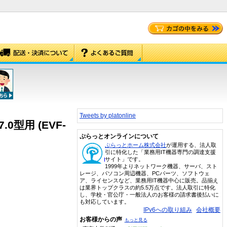
Tweets by platonline
型用 (EVF-
ぷらっとオンラインについて
ぷらっとホーム株式会社
が運用する、法人取
引に特化した「業務用IT機器専門の調達支援
サイト」です。
1999年よりネットワーク機器、サーバ、スト
レージ、パソコン周辺機器、PCパーツ、ソフトウェ
ア、ライセンスなど、業務用IT機器中心に販売。品揃え
は業界トップクラスの約5.5万点です。法人取引に特化
し、学校・官公庁・一般法人のお客様の請求書後払いに
も対応しています。
IPv6への取り組み
会社概要
お客様からの声
もっと見る