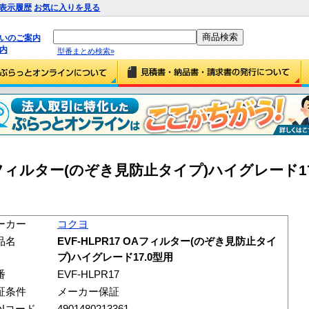
表示履歴
お気に入りを見る
払いのご案内
内
型番まとめ検索»
OAフィルター(のぞき見防止タイプ)ハイグレード17.0
ーカー
コクヨ
品名
EVF-HLPR17 OAフィルター(のぞき見防止タイ
プ)ハイグレード17.0型用
番
EVF-HLPR17
証条件
メーカー保証
ANコード
4901480213361