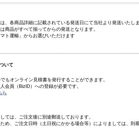
ては、各商品詳細に記載されている発送日にて当社より発送いたし
送は商品がすべて揃ってからの発送となります。
ヤマト運輸」からお選びいただけます
ついて
つでもオンライン見積書を発行することができます。
会員（BizID）への登録が必要です。
ちら
ましては、ご注文後に別途郵送しております。
のため、ご注文日時（土日祝にかかる場合等）によりましては、到