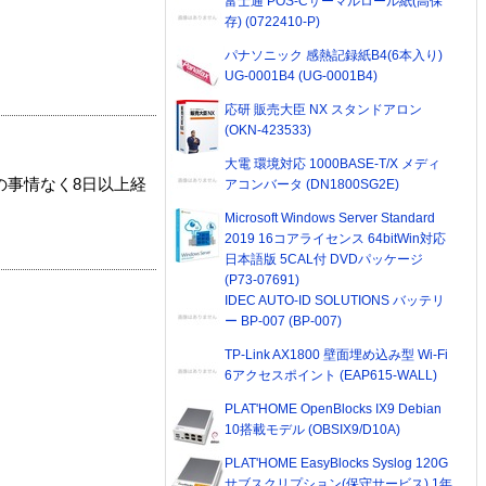
富士通 POS-Cサーマルロール紙(高保
存) (0722410-P)
パナソニック 感熱記録紙B4(6本入り)
UG-0001B4 (UG-0001B4)
応研 販売大臣 NX スタンドアロン
(OKN-423533)
大電 環境対応 1000BASE-T/X メディ
の事情なく8日以上経
アコンバータ (DN1800SG2E)
Microsoft Windows Server Standard
2019 16コアライセンス 64bitWin対応
日本語版 5CAL付 DVDパッケージ
(P73-07691)
IDEC AUTO-ID SOLUTIONS バッテリ
ー BP-007 (BP-007)
TP-Link AX1800 壁面埋め込み型 Wi-Fi
6アクセスポイント (EAP615-WALL)
PLAT'HOME OpenBlocks IX9 Debian
10搭載モデル (OBSIX9/D10A)
PLAT'HOME EasyBlocks Syslog 120G
サブスクリプション(保守サービス) 1年