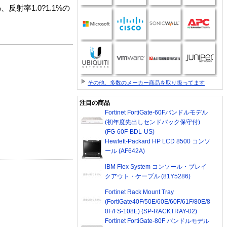
射率1.0?1.1%の
その他、多数のメーカー商品を取り扱ってます
注目の商品
Fortinet FortiGate-60Fバンドルモデル
(初年度先出しセンドバック保守付)
(FG-60F-BDL-US)
Hewlett-Packard HP LCD 8500 コンソ
ール (AF642A)
IBM Flex System コンソール・ブレイ
クアウト・ケーブル (81Y5286)
Fortinet Rack Mount Tray
(FortiGate40F/50E/60E/60F/61F/80E/8
0F/FS-108E) (SP-RACKTRAY-02)
Fortinet FortiGate-80F バンドルモデル