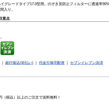
イグレードタイプ17.0型用。のぞき見防止フィルターに透過率90%、反
仲間入り。
注意点
す。
｜
銀行振込(前払い)
｜
代金引換宅配便
｜
セブンイレブン決済
00円（税込）以上のご注文で送料無料！