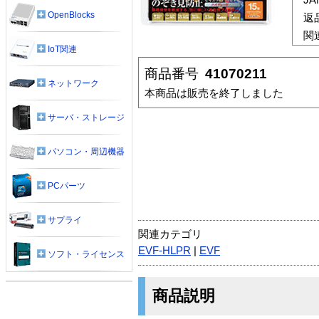
OpenBlocks
返
関
IoT関連
商品番号
41070211
ネットワーク
本商品は販売を終了しました
サーバ・ストレージ
パソコン・周辺機器
PCパーツ
サプライ
関連カテゴリ
EVF-HLPR
|
EVF
ソフト・ライセンス
商品説明