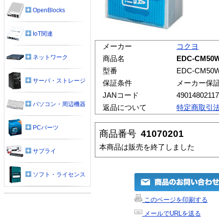
OpenBlocks
IoT関連
メーカー
コクヨ
ネットワーク
商品名
EDC-CM5
型番
EDC-CM50
サーバ・ストレージ
保証条件
メーカー保
JANコード
4901480211
パソコン・周辺機器
返品について
特定商取引
PCパーツ
商品番号
41070201
本商品は販売を終了しました
サプライ
ソフト・ライセンス
このページを印刷する
メールでURLを送る