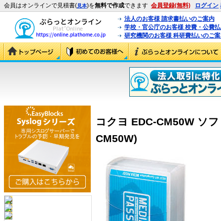
会員はオンラインで見積書(
)を
無料で作成
できます
会員登録(無料)
ログイン
見本
法人のお客様 請求書払いのご案内
学校・官公庁のお客様 校費・公費
研究機関のお客様 科研費払いのご案
コクヨ EDC-CM50W ソフ
CM50W)