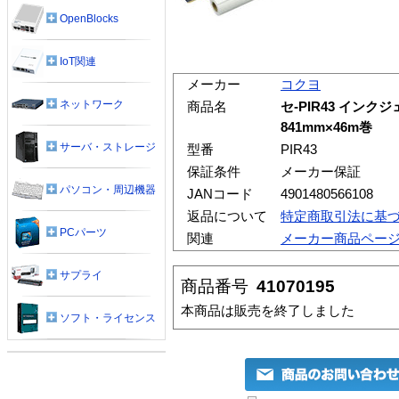
OpenBlocks
IoT関連
メーカー
コクヨ
ネットワーク
商品名
セ-PIR43 イン
841mm×46m巻
サーバ・ストレージ
型番
PIR43
保証条件
メーカー保証
パソコン・周辺機器
JANコード
4901480566108
返品について
特定商取引法に基
PCパーツ
関連
メーカー商品ペー
サプライ
商品番号
41070195
本商品は販売を終了しました
ソフト・ライセンス