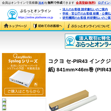
会員はオンラインで見積書(
)を
無料で作成
できます
会員登録(無料)
ログイン
見本
法人のお客様 請求書払いのご案内
学校・官公庁のお客様 校費・公費
研究機関のお客様 科研費払いのご案
コクヨ セ-PIR43 イン
紙) 841mm×46m巻 (PIR43