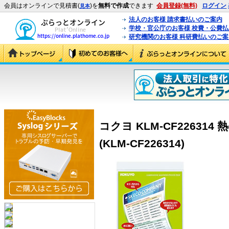
会員はオンラインで見積書(
)を
無料で作成
できます
会員登録(無料)
ログイン
見本
法人のお客様 請求書払いのご案内
学校・官公庁のお客様 校費・公費
研究機関のお客様 科研費払いのご案
コクヨ KLM-CF2263
(KLM-CF226314)