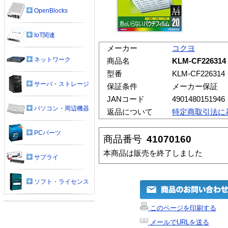
OpenBlocks
IoT関連
メーカー
コクヨ
ネットワーク
商品名
KLM-CF226
型番
KLM-CF226314
サーバ・ストレージ
保証条件
メーカー保証
JANコード
4901480151946
パソコン・周辺機器
返品について
特定商取引法に
PCパーツ
商品番号
41070160
本商品は販売を終了しました
サプライ
ソフト・ライセンス
このページを印刷する
メールでURLを送る