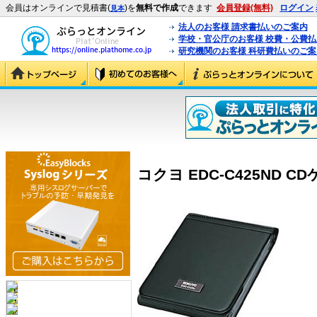
会員はオンラインで見積書(
)を
無料で作成
できます
会員登録(無料)
ログイン
見本
法人のお客様 請求書払いのご案内
学校・官公庁のお客様 校費・公費
研究機関のお客様 科研費払いのご案
コクヨ EDC-C425ND CDケ