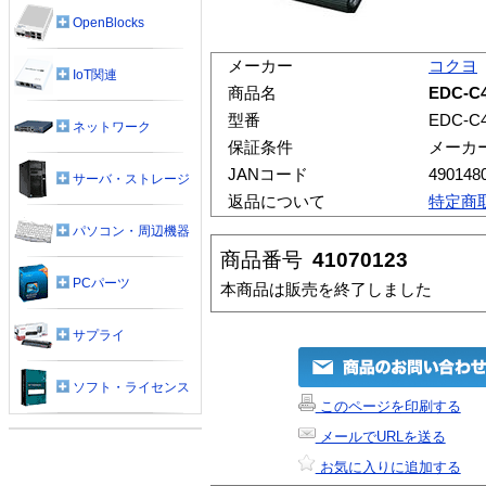
OpenBlocks
メーカー
コクヨ
IoT関連
商品名
EDC-C
型番
EDC-C
ネットワーク
保証条件
メーカ
JANコード
490148
サーバ・ストレージ
返品について
特定商
パソコン・周辺機器
商品番号
41070123
PCパーツ
本商品は販売を終了しました
サプライ
ソフト・ライセンス
このページを印刷する
メールでURLを送る
お気に入りに追加する