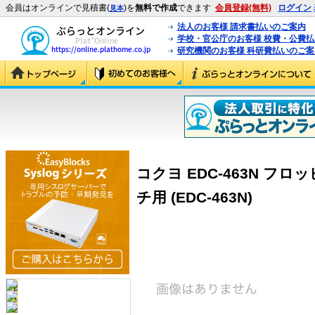
会員はオンラインで見積書(
)を
無料で作成
できます
会員登録(無料)
ログイン
見本
法人のお客様 請求書払いのご案内
学校・官公庁のお客様 校費・公費
研究機関のお客様 科研費払いのご案
コクヨ EDC-463N フ
チ用 (EDC-463N)