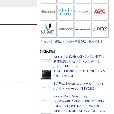
その他、多数のメーカー商品を取り扱ってます
注目の商品
Fortinet FortiGate-60Fバンドルモデル
(初年度先出しセンドバック保守付)
(FG-60F-BDL-US)
Hewlett-Packard HP LCD 8500 コンソ
ール (AF642A)
IBM Flex System コンソール・ブレイ
クアウト・ケーブル (81Y5286)
Fortinet Rack Mount Tray
(FortiGate40F/50E/60E/60F/61F/80E/8
0F/FS-108E) (SP-RACKTRAY-02)
Fortinet FortiGate-80F バンドルモデル