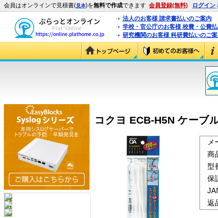
会員はオンラインで見積書(
)を
無料で作成
できます
会員登録(無料)
ログイン
見本
法人のお客様 請求書払いのご案内
学校・官公庁のお客様 校費・公費
研究機関のお客様 科研費払いのご案
コクヨ ECB-H5N ケーブルホ
メ
商
型
保
J
返