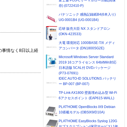
富士通 POS-Cサーマルロール紙(高保
存) (0722410-P)
パナソニック 感熱記録紙B4(6本入り)
UG-0001B4 (UG-0001B4)
応研 販売大臣 NX スタンドアロン
(OKN-423533)
大電 環境対応 1000BASE-T/X メディ
アコンバータ (DN1800SG2E)
の事情なく8日以上経
Microsoft Windows Server Standard
2019 16コアライセンス 64bitWin対応
日本語版 5CAL付 DVDパッケージ
(P73-07691)
IDEC AUTO-ID SOLUTIONS バッテリ
ー BP-007 (BP-007)
TP-Link AX1800 壁面埋め込み型 Wi-Fi
6アクセスポイント (EAP615-WALL)
PLAT'HOME OpenBlocks IX9 Debian
10搭載モデル (OBSIX9/D10A)
PLAT'HOME EasyBlocks Syslog 120G
サブスクリプション(保守サービス) 1年