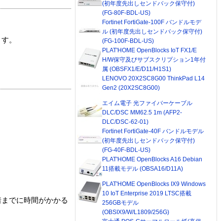
(初年度先出しセンドバック保守付)
(FG-80F-BDL-US)
Fortinet FortiGate-100F バンドルモデ
ル (初年度先出しセンドバック保守付)
ます。
(FG-100F-BDL-US)
PLAT'HOME OpenBlocks IoT FX1/E
H/W保守及びサブスクリプション1年付
属 (OBSFX1/E/D11/H1S1)
LENOVO 20X2SC8G00 ThinkPad L14
Gen2 (20X2SC8G00)
エイム電子 光ファイバーケーブル
DLC/DSC MM62.5 1m (AFP2-
DLC/DSC-62-01)
Fortinet FortiGate-40F バンドルモデル
(初年度先出しセンドバック保守付)
(FG-40F-BDL-US)
PLAT'HOME OpenBlocks A16 Debian
11搭載モデル (OBSA16/D11A)
PLAT'HOME OpenBlocks IX9 Windows
10 IoT Enterprise 2019 LTSC搭載
着までに時間がかかる
256GBモデル
(OBSIX9/W/L1809/256G)