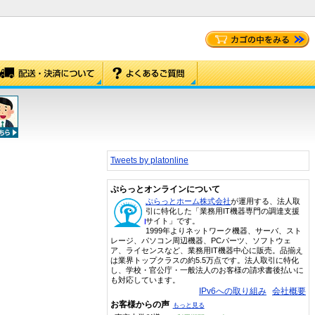
Tweets by platonline
ぷらっとオンラインについて
ぷらっとホーム株式会社
が運用する、法人取
引に特化した「業務用IT機器専門の調達支援
サイト」です。
1999年よりネットワーク機器、サーバ、スト
レージ、パソコン周辺機器、PCパーツ、ソフトウェ
ア、ライセンスなど、業務用IT機器中心に販売。品揃え
は業界トップクラスの約5.5万点です。法人取引に特化
し、学校・官公庁・一般法人のお客様の請求書後払いに
も対応しています。
IPv6への取り組み
会社概要
お客様からの声
もっと見る