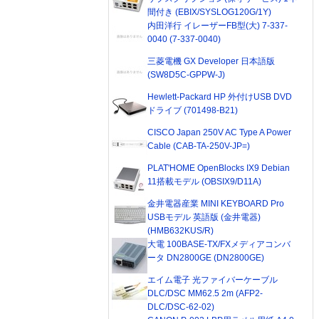
間付き (EBIX/SYSLOG120G/1Y)
内田洋行 イレーザーFB型(大) 7-337-
0040 (7-337-0040)
三菱電機 GX Developer 日本語版
(SW8D5C-GPPW-J)
Hewlett-Packard HP 外付けUSB DVD
ドライブ (701498-B21)
CISCO Japan 250V AC Type A Power
Cable (CAB-TA-250V-JP=)
PLAT'HOME OpenBlocks IX9 Debian
11搭載モデル (OBSIX9/D11A)
金井電器産業 MINI KEYBOARD Pro
USBモデル 英語版 (金井電器)
(HMB632KUS/R)
大電 100BASE-TX/FXメディアコンバ
ータ DN2800GE (DN2800GE)
エイム電子 光ファイバーケーブル
DLC/DSC MM62.5 2m (AFP2-
DLC/DSC-62-02)