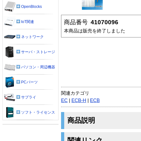
OpenBlocks
商品番号
41070096
IoT関連
本商品は販売を終了しました
ネットワーク
サーバ・ストレージ
パソコン・周辺機器
PCパーツ
関連カテゴリ
サプライ
EC
|
ECB-H
|
ECB
ソフト・ライセンス
商品説明
関連リンク