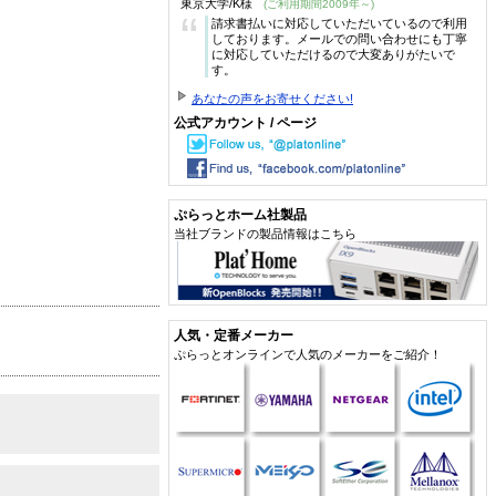
東京大学/K様
(ご利用期間2009年～)
“
請求書払いに対応していただいているので利用
しております。メールでの問い合わせにも丁寧
に対応していただけるので大変ありがたいで
す。
あなたの声をお寄せください!
公式アカウント / ページ
ぷらっとホーム社製品
当社ブランドの製品情報はこちら
人気・定番メーカー
ぷらっとオンラインで人気のメーカーをご紹介！