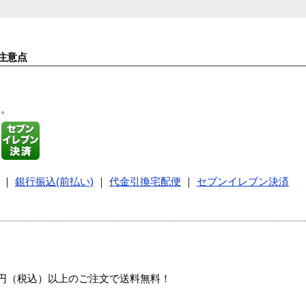
注意点
す。
｜
銀行振込(前払い)
｜
代金引換宅配便
｜
セブンイレブン決済
00円（税込）以上のご注文で送料無料！