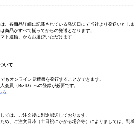
ては、各商品詳細に記載されている発送日にて当社より発送いたし
送は商品がすべて揃ってからの発送となります。
ヤマト運輸」からお選びいただけます
ついて
つでもオンライン見積書を発行することができます。
会員（BizID）への登録が必要です。
ちら
ましては、ご注文後に別途郵送しております。
のため、ご注文日時（土日祝にかかる場合等）によりましては、到