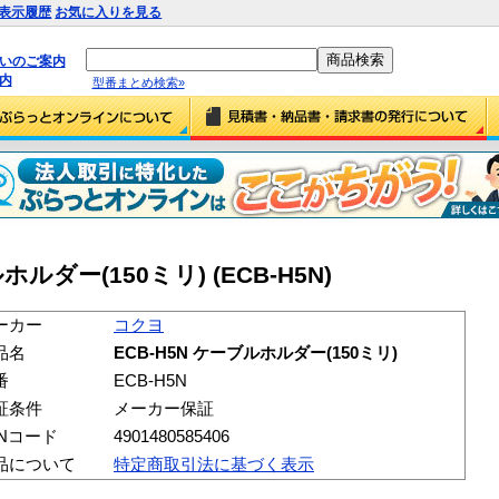
表示履歴
お気に入りを見る
払いのご案内
内
型番まとめ検索»
ルダー(150ミリ) (ECB-H5N)
ーカー
コクヨ
品名
ECB-H5N ケーブルホルダー(150ミリ)
番
ECB-H5N
証条件
メーカー保証
ANコード
4901480585406
品について
特定商取引法に基づく表示