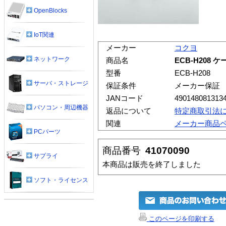
OpenBlocks
IoT関連
メーカー
コクヨ
ネットワーク
商品名
ECB-H208
型番
ECB-H208
サーバ・ストレージ
保証条件
メーカー保証
JANコード
490148081313
パソコン・周辺機器
返品について
特定商取引法
関連
メーカー商品
PCパーツ
商品番号
41070090
サプライ
本商品は販売を終了しました
ソフト・ライセンス
このページを印刷する