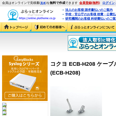
会員はオンラインで見積書(
)を
無料で作成
できます
会員登録(無料)
ログイン
見本
法人のお客様 請求書払いのご案内
学校・官公庁のお客様 校費・公費
研究機関のお客様 科研費払いのご案
コクヨ ECB-H208 ケ
(ECB-H208)