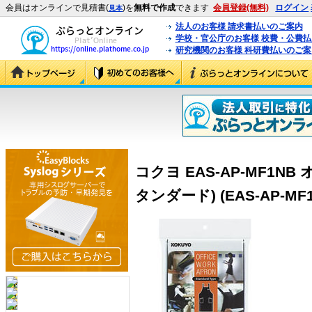
会員はオンラインで見積書(
)を
無料で作成
できます
会員登録(無料)
ログイン
見本
法人のお客様 請求書払いのご案内
学校・官公庁のお客様 校費・公費
研究機関のお客様 科研費払いのご案
コクヨ EAS-AP-MF1N
タンダード) (EAS-AP-MF1