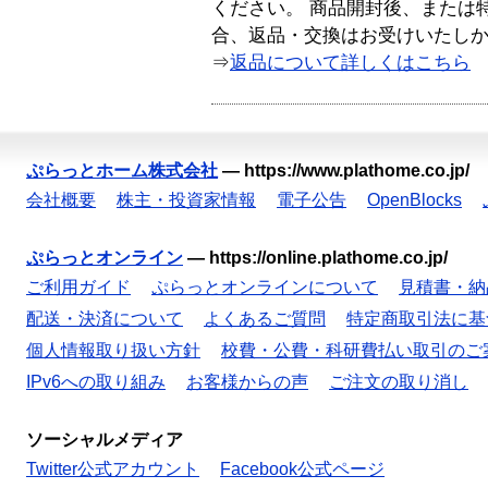
ください。 商品開封後、または
合、返品・交換はお受けいたし
⇒
返品について詳しくはこちら
ぷらっとホーム株式会社
—
https://www.plathome.co.jp/
会社概要
株主・投資家情報
電子公告
OpenBlocks
ぷらっとオンライン
—
https://online.plathome.co.jp/
ご利用ガイド
ぷらっとオンラインについて
見積書・納
配送・決済について
よくあるご質問
特定商取引法に基
個人情報取り扱い方針
校費・公費・科研費払い取引のご
IPv6への取り組み
お客様からの声
ご注文の取り消し
ソーシャルメディア
Twitter公式アカウント
Facebook公式ページ