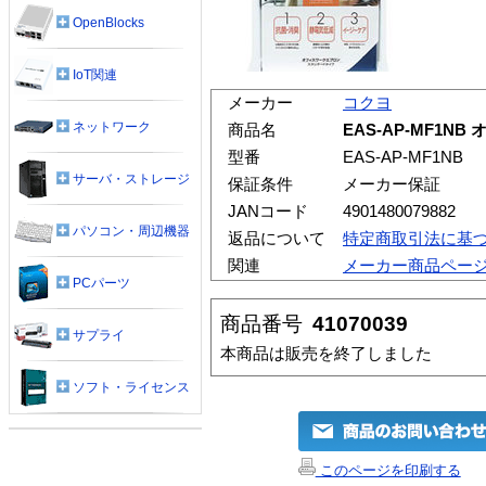
OpenBlocks
IoT関連
メーカー
コクヨ
ネットワーク
商品名
EAS-AP-MF1N
型番
EAS-AP-MF1NB
サーバ・ストレージ
保証条件
メーカー保証
JANコード
4901480079882
パソコン・周辺機器
返品について
特定商取引法に基
関連
メーカー商品ペー
PCパーツ
商品番号
41070039
サプライ
本商品は販売を終了しました
ソフト・ライセンス
このページを印刷する