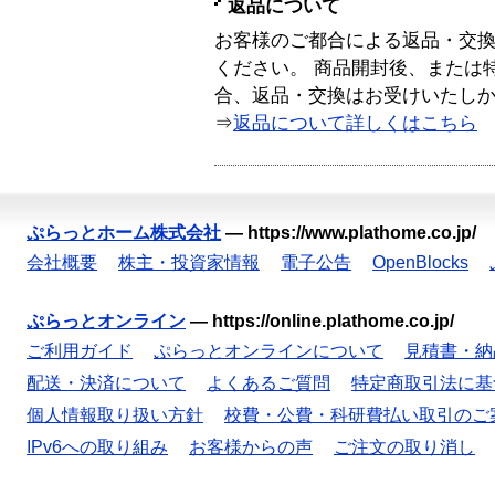
返品について
お客様のご都合による返品・交
ください。 商品開封後、または
合、返品・交換はお受けいたし
⇒
返品について詳しくはこちら
ぷらっとホーム株式会社
—
https://www.plathome.co.jp/
会社概要
株主・投資家情報
電子公告
OpenBlocks
ぷらっとオンライン
—
https://online.plathome.co.jp/
ご利用ガイド
ぷらっとオンラインについて
見積書・納
配送・決済について
よくあるご質問
特定商取引法に基
個人情報取り扱い方針
校費・公費・科研費払い取引のご
IPv6への取り組み
お客様からの声
ご注文の取り消し