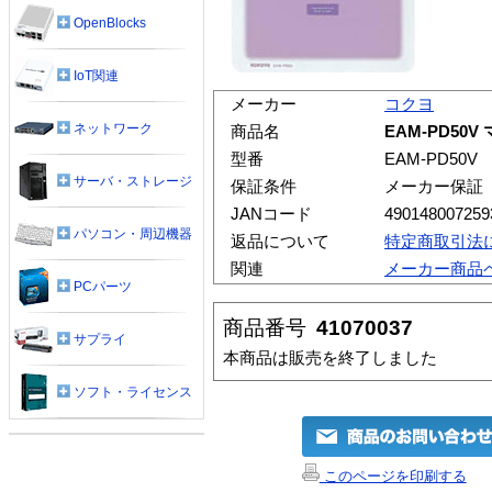
OpenBlocks
IoT関連
メーカー
コクヨ
ネットワーク
商品名
EAM-PD5
型番
EAM-PD50V
サーバ・ストレージ
保証条件
メーカー保証
JANコード
490148007259
パソコン・周辺機器
返品について
特定商取引法
関連
メーカー商品
PCパーツ
商品番号
41070037
サプライ
本商品は販売を終了しました
ソフト・ライセンス
このページを印刷する