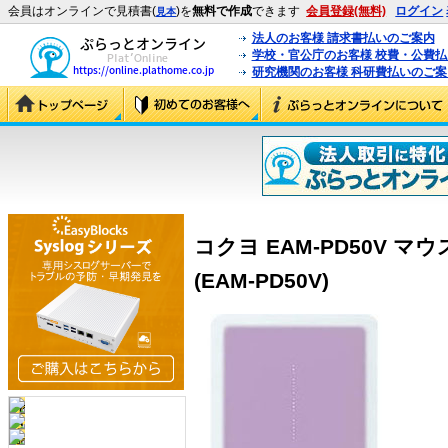
会員はオンラインで見積書(
)を
無料で作成
できます
会員登録(無料)
ログイン
見本
法人のお客様 請求書払いのご案内
学校・官公庁のお客様 校費・公費
研究機関のお客様 科研費払いのご案
コクヨ EAM-PD50V 
(EAM-PD50V)