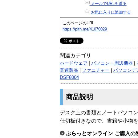
メールでURLを送る
お気に入りに追加する
このページのURL
https://plth.me/41070029
関連カテゴリ
ハードウェア
|
パソコン・周辺機器
|
関連製品
|
ファニチャー
|
パソコンデ
DSF8004
商品説明
デスク上の書類とノートパソコ
仕切板付きなので、書籍や小物
ぷらっとオンライン ご購入の