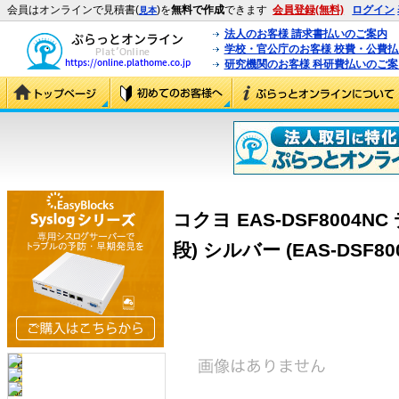
会員はオンラインで見積書(
)を
無料で作成
できます
会員登録(無料)
ログイン
見本
法人のお客様 請求書払いのご案内
学校・官公庁のお客様 校費・公費
研究機関のお客様 科研費払いのご案
コクヨ EAS-DSF8004N
段) シルバー (EAS-DSF80