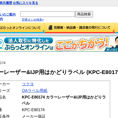
表示履歴
お気に入りを見る
払いのご案内
内
型番まとめ検索»
174
ラーレーザー&IJP用はかどりラベル (KPC-E8017
ーカー
コクヨ
リーズ
OAラベル用紙
品名
KPC-E80174 カラーレーザー&IJP用はかどりラ
ベル
番
KPC-E80174
証条件
メーカー保証