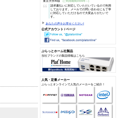
東京大学/K様
(ご利用期間2009年～)
“
請求書払いに対応していただいているので利用
しております。メールでの問い合わせにも丁寧
に対応していただけるので大変ありがたいで
す。
あなたの声をお寄せください!
公式アカウント / ページ
ぷらっとホーム社製品
当社ブランドの製品情報はこちら
人気・定番メーカー
ぷらっとオンラインで人気のメーカーをご紹介！