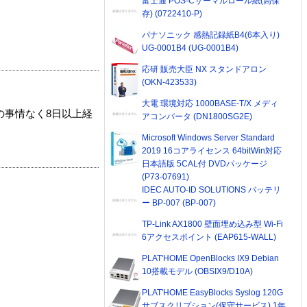
富士通 POS-Cサーマルロール紙(高保
存) (0722410-P)
パナソニック 感熱記録紙B4(6本入り)
UG-0001B4 (UG-0001B4)
応研 販売大臣 NX スタンドアロン
(OKN-423533)
大電 環境対応 1000BASE-T/X メディ
の事情なく8日以上経
アコンバータ (DN1800SG2E)
Microsoft Windows Server Standard
2019 16コアライセンス 64bitWin対応
日本語版 5CAL付 DVDパッケージ
(P73-07691)
IDEC AUTO-ID SOLUTIONS バッテリ
ー BP-007 (BP-007)
TP-Link AX1800 壁面埋め込み型 Wi-Fi
6アクセスポイント (EAP615-WALL)
PLAT'HOME OpenBlocks IX9 Debian
10搭載モデル (OBSIX9/D10A)
PLAT'HOME EasyBlocks Syslog 120G
サブスクリプション(保守サービス) 1年