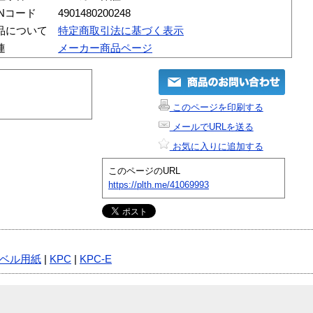
ANコード
4901480200248
品について
特定商取引法に基づく表示
連
メーカー商品ページ
このページを印刷する
メールでURLを送る
お気に入りに追加する
このページのURL
https://plth.me/41069993
ベル用紙
|
KPC
|
KPC-E