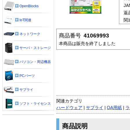
J
OpenBlocks
返
関
IoT関連
ネットワーク
商品番号
41069993
本商品は販売を終了しました
サーバ・ストレージ
パソコン・周辺機器
PCパーツ
サプライ
関連カテゴリ
ソフト・ライセンス
ハードウェア
|
サプライ
|
OA用紙
|
ラ
商品説明