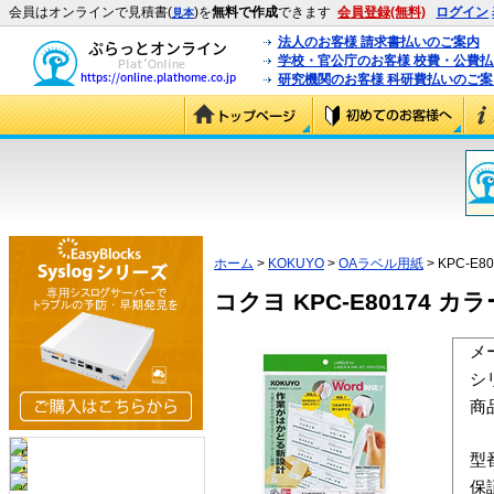
会員はオンラインで見積書(
)を
無料で作成
できます
会員登録(無料)
ログイン
見本
法人のお客様 請求書払いのご案内
学校・官公庁のお客様 校費・公費
研究機関のお客様 科研費払いのご案
ホーム
>
KOKUYO
>
OAラベル用紙
> KPC-E80
コクヨ KPC-E80174 カ
メ
シ
商
型
保