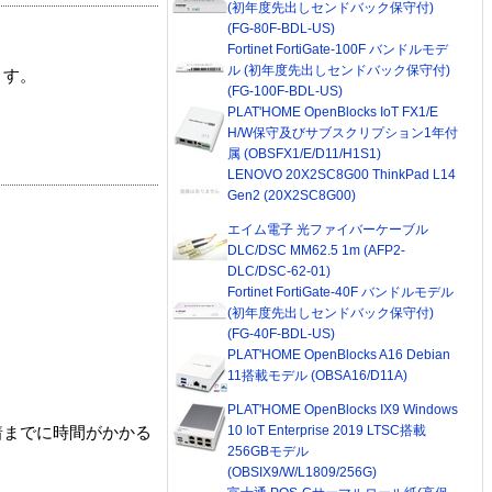
(初年度先出しセンドバック保守付)
(FG-80F-BDL-US)
Fortinet FortiGate-100F バンドルモデ
ル (初年度先出しセンドバック保守付)
ます。
(FG-100F-BDL-US)
PLAT'HOME OpenBlocks IoT FX1/E
H/W保守及びサブスクリプション1年付
属 (OBSFX1/E/D11/H1S1)
LENOVO 20X2SC8G00 ThinkPad L14
Gen2 (20X2SC8G00)
エイム電子 光ファイバーケーブル
DLC/DSC MM62.5 1m (AFP2-
DLC/DSC-62-01)
Fortinet FortiGate-40F バンドルモデル
(初年度先出しセンドバック保守付)
(FG-40F-BDL-US)
PLAT'HOME OpenBlocks A16 Debian
11搭載モデル (OBSA16/D11A)
PLAT'HOME OpenBlocks IX9 Windows
10 IoT Enterprise 2019 LTSC搭載
着までに時間がかかる
256GBモデル
(OBSIX9/W/L1809/256G)