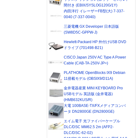
間付き (EBIX/SYSLOG120G/1Y)
内田洋行 イレーザーFB型(大) 7-337-
0040 (7-337-0040)
三菱電機 GX Developer 日本語版
(SW8D5C-GPPW-J)
Hewlett-Packard HP 外付けUSB DVD
ドライブ (701498-B21)
CISCO Japan 250V AC Type A Power
Cable (CAB-TA-250V-JP=)
PLAT'HOME OpenBlocks IX9 Debian
11搭載モデル (OBSIX9/D11A)
金井電器産業 MINI KEYBOARD Pro
USBモデル 英語版 (金井電器)
(HMB632KUS/R)
大電 100BASE-TX/FXメディアコンバ
ータ DN2800GE (DN2800GE)
エイム電子 光ファイバーケーブル
DLC/DSC MM62.5 2m (AFP2-
DLC/DSC-62-02)