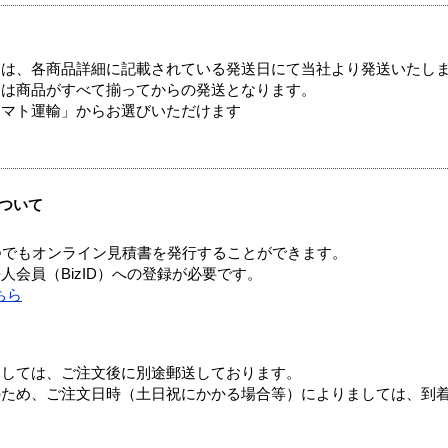
ては、各商品詳細に記載されている発送日にて当社より発送いたし
送は商品がすべて揃ってからの発送となります。
ヤマト運輸」からお選びいただけます
ついて
つでもオンライン見積書を発行することができます。
会員（BizID）への登録が必要です。
ちら
ましては、ご注文後に別途郵送しております。
のため、ご注文日時（土日祝にかかる場合等）によりましては、到