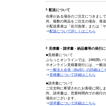
配送について
在庫がある場合のご注文につきまし
尚、複数の商品をご注文の場合、発
※配送業者は「佐川急便」または「
⇒
配送について詳しくはこちら
見積書・請求書・納品書等の発行に
■見積書について
ぷらっとオンラインでは、24時間い
※オンライン見積書発行には、一般法人
⇒
一般法人会員（BizID）の詳細はこ
⇒
見積書について詳細はこちら
■請求書について
ご注文時に希望されたお客様に関し
尚、請求書は、営業時間内での発行
場合がございます。
⇒
請求書について詳細はこちら