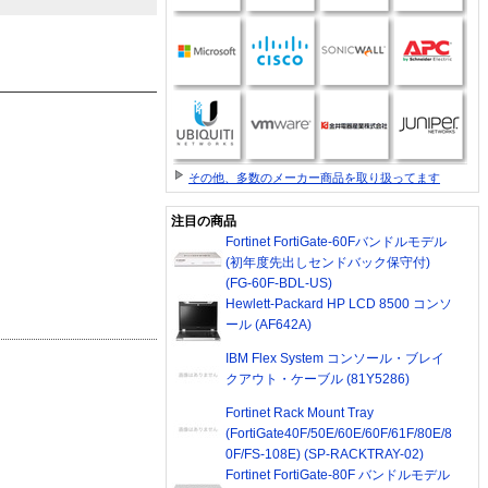
その他、多数のメーカー商品を取り扱ってます
注目の商品
Fortinet FortiGate-60Fバンドルモデル
(初年度先出しセンドバック保守付)
(FG-60F-BDL-US)
Hewlett-Packard HP LCD 8500 コンソ
ール (AF642A)
IBM Flex System コンソール・ブレイ
クアウト・ケーブル (81Y5286)
Fortinet Rack Mount Tray
(FortiGate40F/50E/60E/60F/61F/80E/8
0F/FS-108E) (SP-RACKTRAY-02)
Fortinet FortiGate-80F バンドルモデル