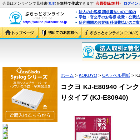
会員はオンラインで見積書(
)を
無料で作成
できます
会員登録(無料)
ログイン
見本
法人のお客様 請求書払いのご案内
学校・官公庁のお客様 校費・公費
研究機関のお客様 科研費払いのご案
ホーム
>
KOKUYO
>
OAラベル用紙
> K
コクヨ KJ-E80940 
りタイプ (KJ-E80940)