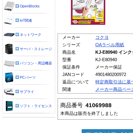
OpenBlocks
IoT関連
ネットワーク
メーカー
コクヨ
シリーズ
OAラベル用紙
サーバ・ストレージ
商品名
KJ-E80940 
型番
KJ-E80940
パソコン・周辺機器
保証条件
メーカー保証
JANコード
4901480200972
PCパーツ
返品について
特定商取引法に基
関連
メーカー商品ペー
サプライ
商品番号
41069988
ソフト・ライセンス
本商品は販売を終了しました