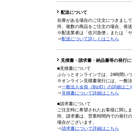
配送について
在庫がある場合のご注文につきまし
尚、複数の商品をご注文の場合、発
※配送業者は「佐川急便」または「
⇒
配送について詳しくはこちら
見積書・請求書・納品書等の発行に
■見積書について
ぷらっとオンラインでは、24時間い
※オンライン見積書発行には、一般法人
⇒
一般法人会員（BizID）の詳細はこ
⇒
見積書について詳細はこちら
■請求書について
ご注文時に希望されたお客様に関し
尚、請求書は、営業時間内での発行
場合がございます。
⇒
請求書について詳細はこちら