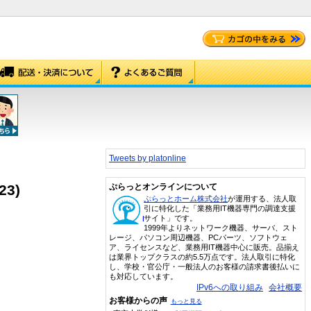
Tweets by platonline
3)
ぷらっとオンラインについて
ぷらっとホーム株式会社
が運用する、法人取
引に特化した「業務用IT機器専門の調達支援
サイト」です。
1999年よりネットワーク機器、サーバ、スト
レージ、パソコン周辺機器、PCパーツ、ソフトウェ
ア、ライセンスなど、業務用IT機器中心に販売。品揃え
は業界トップクラスの約5.5万点です。法人取引に特化
し、学校・官公庁・一般法人のお客様の請求書後払いに
も対応しています。
IPv6への取り組み
会社概要
お客様からの声
もっと見る