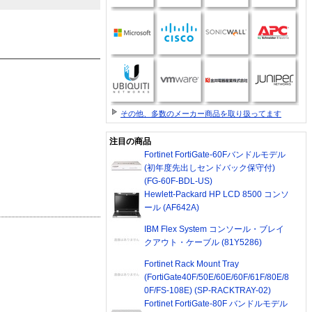
その他、多数のメーカー商品を取り扱ってます
注目の商品
Fortinet FortiGate-60Fバンドルモデル
(初年度先出しセンドバック保守付)
(FG-60F-BDL-US)
Hewlett-Packard HP LCD 8500 コンソ
ール (AF642A)
IBM Flex System コンソール・ブレイ
クアウト・ケーブル (81Y5286)
Fortinet Rack Mount Tray
(FortiGate40F/50E/60E/60F/61F/80E/8
0F/FS-108E) (SP-RACKTRAY-02)
Fortinet FortiGate-80F バンドルモデル