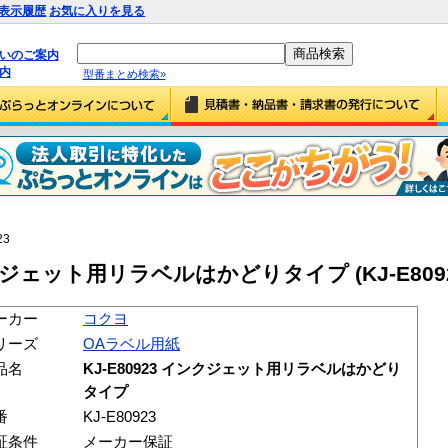
表示履歴
お気に入りを見る
払いのご案内
内
型番まとめ検索»
23
ンクジェット用リラベルはかどりタイプ (KJ-E8092
ーカー
コクヨ
リーズ
OAラベル用紙
品名
KJ-E80923 インクジェット用リラベルはかどり
タイプ
番
KJ-E80923
証条件
メーカー保証