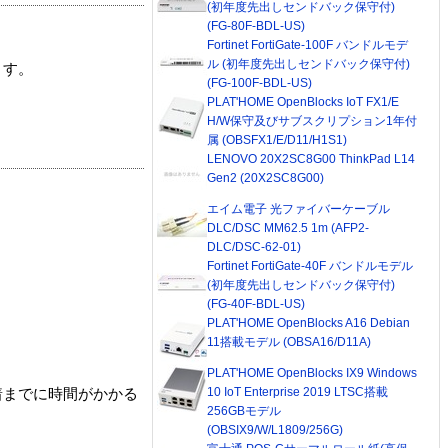
(初年度先出しセンドバック保守付)
(FG-80F-BDL-US)
Fortinet FortiGate-100F バンドルモデ
ル (初年度先出しセンドバック保守付)
ます。
(FG-100F-BDL-US)
PLAT'HOME OpenBlocks IoT FX1/E
H/W保守及びサブスクリプション1年付
属 (OBSFX1/E/D11/H1S1)
LENOVO 20X2SC8G00 ThinkPad L14
Gen2 (20X2SC8G00)
エイム電子 光ファイバーケーブル
DLC/DSC MM62.5 1m (AFP2-
DLC/DSC-62-01)
Fortinet FortiGate-40F バンドルモデル
(初年度先出しセンドバック保守付)
(FG-40F-BDL-US)
PLAT'HOME OpenBlocks A16 Debian
11搭載モデル (OBSA16/D11A)
PLAT'HOME OpenBlocks IX9 Windows
10 IoT Enterprise 2019 LTSC搭載
着までに時間がかかる
256GBモデル
(OBSIX9/W/L1809/256G)