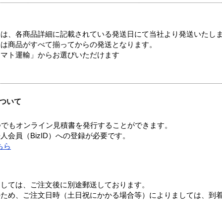
ては、各商品詳細に記載されている発送日にて当社より発送いたし
送は商品がすべて揃ってからの発送となります。
ヤマト運輸」からお選びいただけます
ついて
つでもオンライン見積書を発行することができます。
会員（BizID）への登録が必要です。
ちら
ましては、ご注文後に別途郵送しております。
のため、ご注文日時（土日祝にかかる場合等）によりましては、到