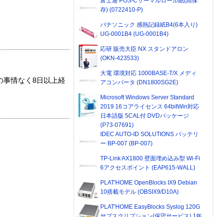
富士通 POS-Cサーマルロール紙(高保
存) (0722410-P)
パナソニック 感熱記録紙B4(6本入り)
UG-0001B4 (UG-0001B4)
応研 販売大臣 NX スタンドアロン
(OKN-423533)
大電 環境対応 1000BASE-T/X メディ
の事情なく8日以上経
アコンバータ (DN1800SG2E)
Microsoft Windows Server Standard
2019 16コアライセンス 64bitWin対応
日本語版 5CAL付 DVDパッケージ
(P73-07691)
IDEC AUTO-ID SOLUTIONS バッテリ
ー BP-007 (BP-007)
TP-Link AX1800 壁面埋め込み型 Wi-Fi
6アクセスポイント (EAP615-WALL)
PLAT'HOME OpenBlocks IX9 Debian
10搭載モデル (OBSIX9/D10A)
PLAT'HOME EasyBlocks Syslog 120G
サブスクリプション(保守サービス) 1年