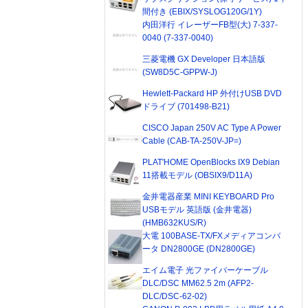
間付き (EBIX/SYSLOG120G/1Y)
内田洋行 イレーザーFB型(大) 7-337-
0040 (7-337-0040)
三菱電機 GX Developer 日本語版
(SW8D5C-GPPW-J)
Hewlett-Packard HP 外付けUSB DVD
ドライブ (701498-B21)
CISCO Japan 250V AC Type A Power
Cable (CAB-TA-250V-JP=)
PLAT'HOME OpenBlocks IX9 Debian
11搭載モデル (OBSIX9/D11A)
金井電器産業 MINI KEYBOARD Pro
USBモデル 英語版 (金井電器)
(HMB632KUS/R)
大電 100BASE-TX/FXメディアコンバ
ータ DN2800GE (DN2800GE)
エイム電子 光ファイバーケーブル
DLC/DSC MM62.5 2m (AFP2-
DLC/DSC-62-02)