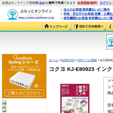
会員はオンラインで見積書(
)を
無料で作成
できます
会員登録(無料)
ログイン
見本
法人のお客様 請求書払いのご案内
学校・官公庁のお客様 校費・公費
研究機関のお客様 科研費払いのご案
ホーム
>
KOKUYO
>
OAラベル用紙
> KJ-E809
コクヨ KJ-E80923 イ
メ
シ
商
型
保