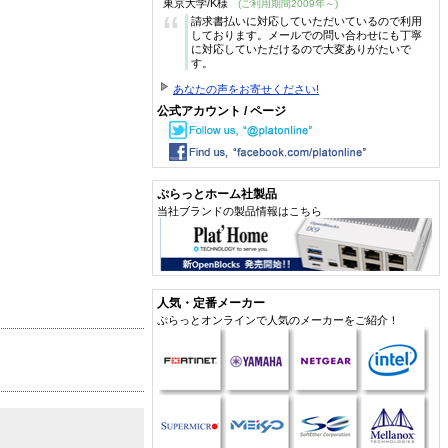
東京大学/K様
(ご利用期間2009年～)
“
請求書払いに対応していただいているので利用
しております。メールでの問い合わせにも丁寧
に対応していただけるので大変ありがたいで
す。
あなたの声をお寄せください!
公式アカウント / ページ
ぷらっとホーム社製品
当社ブランドの製品情報はこちら
人気・定番メーカー
ぷらっとオンラインで人気のメーカーをご紹介！