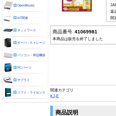
J
OpenBlocks
返
関
IoT関連
ネットワーク
商品番号
41069981
本商品は販売を終了しました
サーバ・ストレージ
パソコン・周辺機器
PCパーツ
サプライ
関連カテゴリ
ソフト・ライセンス
KJ-E
商品説明