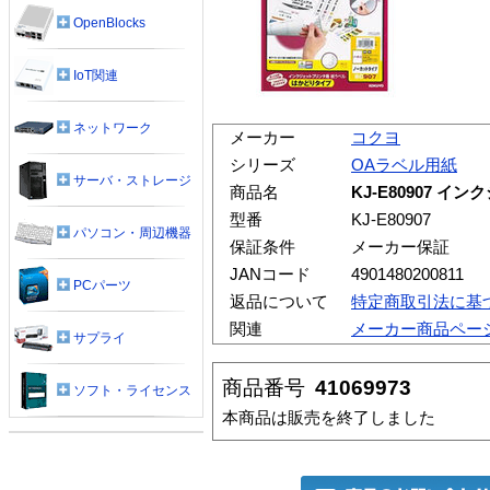
OpenBlocks
IoT関連
ネットワーク
メーカー
コクヨ
シリーズ
OAラベル用紙
サーバ・ストレージ
商品名
KJ-E80907 
型番
KJ-E80907
パソコン・周辺機器
保証条件
メーカー保証
JANコード
4901480200811
PCパーツ
返品について
特定商取引法に基
関連
メーカー商品ペー
サプライ
商品番号
41069973
ソフト・ライセンス
本商品は販売を終了しました