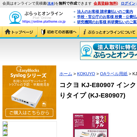
会員はオンラインで見積書(
)を
無料で作成
できます
会員登録(無料)
ログイン
見本
法人のお客様 請求書払いのご案内
学校・官公庁のお客様 校費・公費
研究機関のお客様 科研費払いのご案
ホーム
>
KOKUYO
>
OAラベル用紙
> K
コクヨ KJ-E80907 
りタイプ (KJ-E80907)