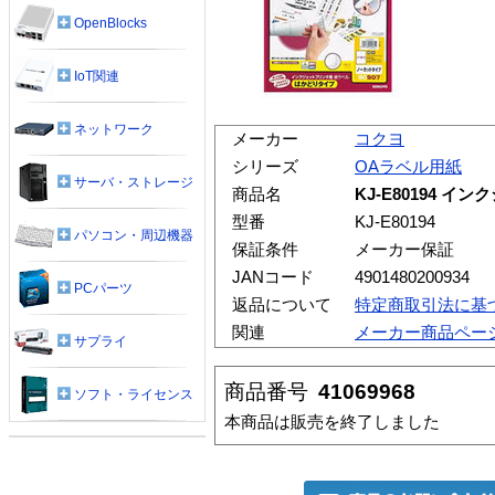
OpenBlocks
IoT関連
ネットワーク
メーカー
コクヨ
シリーズ
OAラベル用紙
サーバ・ストレージ
商品名
KJ-E80194 
型番
KJ-E80194
パソコン・周辺機器
保証条件
メーカー保証
JANコード
4901480200934
PCパーツ
返品について
特定商取引法に基
関連
メーカー商品ペー
サプライ
商品番号
41069968
ソフト・ライセンス
本商品は販売を終了しました