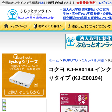
会員はオンラインで見積書(
)を
無料で作成
できます
会員登録(無料)
ログイン
見本
法人のお客様 請求書払いのご案内
学校・官公庁のお客様 校費・公費
研究機関のお客様 科研費払いのご案
ホーム
>
KOKUYO
>
OAラベル用紙
> K
コクヨ KJ-E80194 
りタイプ (KJ-E80194)