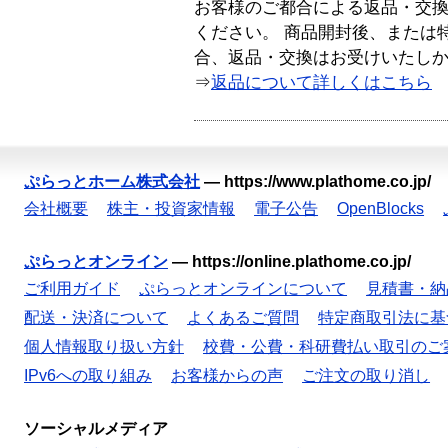
お客様のご都合による返品・交
ください。 商品開封後、または
合、返品・交換はお受けいたし
⇒
返品について詳しくはこちら
ぷらっとホーム株式会社
—
https://www.plathome.co.jp/
会社概要
株主・投資家情報
電子公告
OpenBlocks
ぷらっとオンライン
—
https://online.plathome.co.jp/
ご利用ガイド
ぷらっとオンラインについて
見積書・納
配送・決済について
よくあるご質問
特定商取引法に基
個人情報取り扱い方針
校費・公費・科研費払い取引のご
IPv6への取り組み
お客様からの声
ご注文の取り消し
ソーシャルメディア