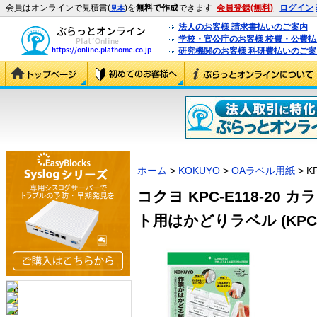
会員はオンラインで見積書(
)を
無料で作成
できます
会員登録(無料)
ログイン
見本
法人のお客様 請求書払いのご案内
学校・官公庁のお客様 校費・公費
研究機関のお客様 科研費払いのご案
ホーム
>
KOKUYO
>
OAラベル用紙
> K
コクヨ KPC-E118-20
ト用はかどりラベル (KPC-E