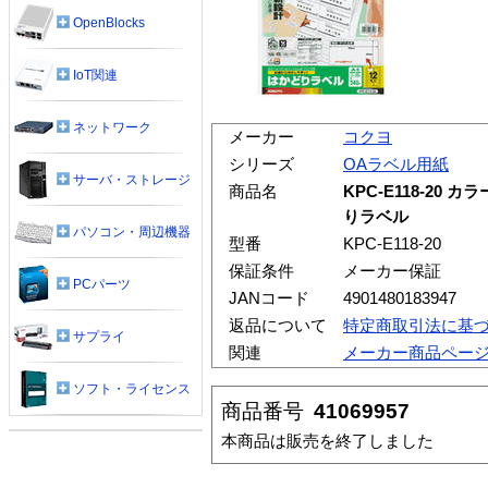
OpenBlocks
IoT関連
ネットワーク
メーカー
コクヨ
シリーズ
OAラベル用紙
サーバ・ストレージ
商品名
KPC-E118-2
りラベル
パソコン・周辺機器
型番
KPC-E118-20
保証条件
メーカー保証
PCパーツ
JANコード
4901480183947
返品について
特定商取引法に基
サプライ
関連
メーカー商品ペー
ソフト・ライセンス
商品番号
41069957
本商品は販売を終了しました