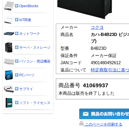
OpenBlocks
IoT関連
メーカー
コクヨ
ネットワーク
商品名
カハ-B4B23D 
プ)
サーバ・ストレージ
型番
B4B23D
保証条件
メーカー保証
パソコン・周辺機器
JANコード
4901480492612
返品について
特定商取引法に基
PCパーツ
商品番号
41069937
サプライ
本商品は販売を終了しました
ソフト・ライセンス
このページを印刷する