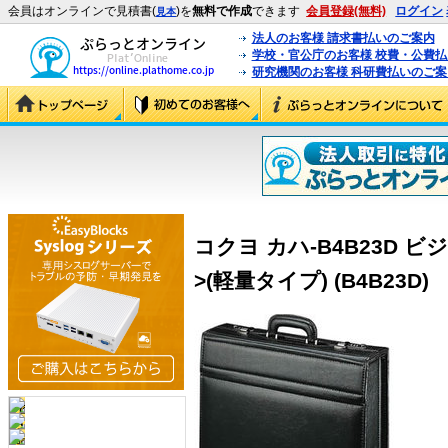
会員はオンラインで見積書(
)を
無料で作成
できます
会員登録(無料)
ログイン
見本
法人のお客様 請求書払いのご案内
学校・官公庁のお客様 校費・公費
研究機関のお客様 科研費払いのご案
コクヨ カハ-B4B23D 
>(軽量タイプ) (B4B23D)