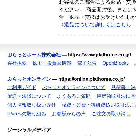
お客様のご都合による返品・交
ください。 商品開封後、または
合、返品・交換はお受けいたし
⇒
返品について詳しくはこちら
ぷらっとホーム株式会社
—
https://www.plathome.co.jp/
会社概要
株主・投資家情報
電子公告
OpenBlocks
ぷらっとオンライン
—
https://online.plathome.co.jp/
ご利用ガイド
ぷらっとオンラインについて
見積書・納
配送・決済について
よくあるご質問
特定商取引法に基
個人情報取り扱い方針
校費・公費・科研費払い取引のご
IPv6への取り組み
お客様からの声
ご注文の取り消し
ソーシャルメディア