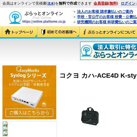
会員はオンラインで見積書(
)を
無料で作成
できます
会員登録(無料)
ログイン
見本
法人のお客様 請求書払いのご案内
学校・官公庁のお客様 校費・公費
研究機関のお客様 科研費払いのご案
コクヨ カハ-ACE4D K-sty