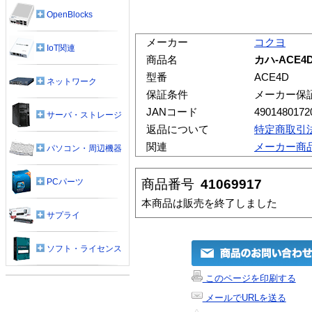
OpenBlocks
メーカー
コクヨ
IoT関連
商品名
カハ-ACE4D
型番
ACE4D
ネットワーク
保証条件
メーカー保
JANコード
4901480172
サーバ・ストレージ
返品について
特定商取引
関連
メーカー商
パソコン・周辺機器
商品番号
41069917
PCパーツ
本商品は販売を終了しました
サプライ
ソフト・ライセンス
このページを印刷する
メールでURLを送る