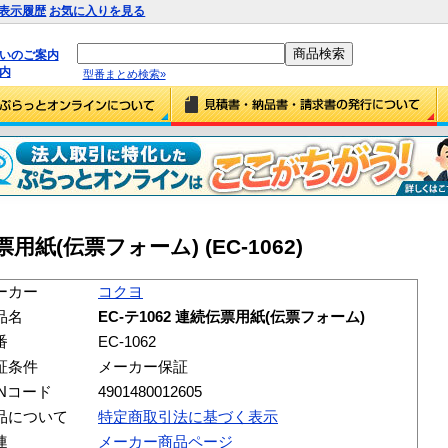
表示履歴
お気に入りを見る
払いのご案内
内
型番まとめ検索»
票用紙(伝票フォーム) (EC-1062)
ーカー
コクヨ
品名
EC-テ1062 連続伝票用紙(伝票フォーム)
番
EC-1062
証条件
メーカー保証
ANコード
4901480012605
品について
特定商取引法に基づく表示
連
メーカー商品ページ