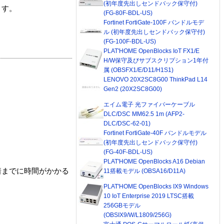
(初年度先出しセンドバック保守付)
ます。
(FG-80F-BDL-US)
Fortinet FortiGate-100F バンドルモデ
ル (初年度先出しセンドバック保守付)
(FG-100F-BDL-US)
PLAT'HOME OpenBlocks IoT FX1/E
H/W保守及びサブスクリプション1年付
属 (OBSFX1/E/D11/H1S1)
LENOVO 20X2SC8G00 ThinkPad L14
Gen2 (20X2SC8G00)
エイム電子 光ファイバーケーブル
DLC/DSC MM62.5 1m (AFP2-
DLC/DSC-62-01)
Fortinet FortiGate-40F バンドルモデル
(初年度先出しセンドバック保守付)
(FG-40F-BDL-US)
PLAT'HOME OpenBlocks A16 Debian
着までに時間がかかる
11搭載モデル (OBSA16/D11A)
PLAT'HOME OpenBlocks IX9 Windows
10 IoT Enterprise 2019 LTSC搭載
256GBモデル
(OBSIX9/W/L1809/256G)