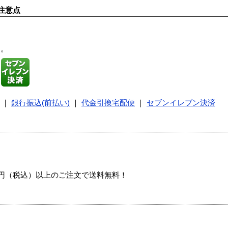
注意点
す。
｜
銀行振込(前払い)
｜
代金引換宅配便
｜
セブンイレブン決済
00円（税込）以上のご注文で送料無料！