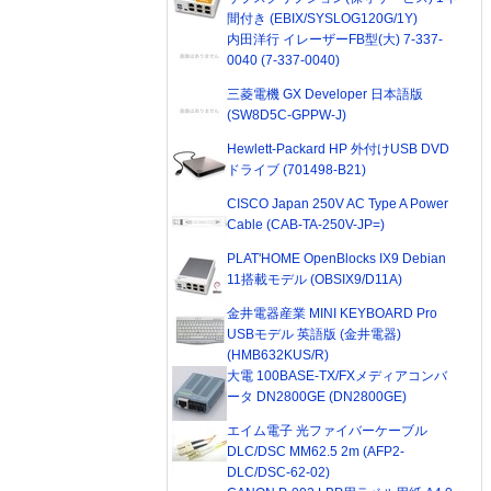
間付き (EBIX/SYSLOG120G/1Y)
内田洋行 イレーザーFB型(大) 7-337-
0040 (7-337-0040)
三菱電機 GX Developer 日本語版
(SW8D5C-GPPW-J)
Hewlett-Packard HP 外付けUSB DVD
ドライブ (701498-B21)
CISCO Japan 250V AC Type A Power
Cable (CAB-TA-250V-JP=)
PLAT'HOME OpenBlocks IX9 Debian
11搭載モデル (OBSIX9/D11A)
金井電器産業 MINI KEYBOARD Pro
USBモデル 英語版 (金井電器)
(HMB632KUS/R)
大電 100BASE-TX/FXメディアコンバ
ータ DN2800GE (DN2800GE)
エイム電子 光ファイバーケーブル
DLC/DSC MM62.5 2m (AFP2-
DLC/DSC-62-02)