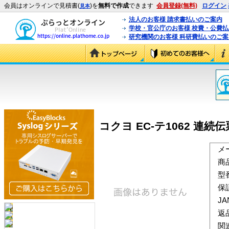
会員はオンラインで見積書(
)を
無料で作成
できます
会員登録(無料)
ログイン
見本
法人のお客様 請求書払いのご案内
学校・官公庁のお客様 校費・公費
研究機関のお客様 科研費払いのご案
コクヨ EC-テ1062 連続伝
メ
商
型
保
J
返
関