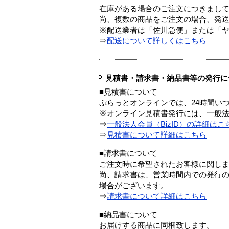
在庫がある場合のご注文につきまし
尚、複数の商品をご注文の場合、発
※配送業者は「佐川急便」または「
⇒
配送について詳しくはこちら
見積書・請求書・納品書等の発行に
■見積書について
ぷらっとオンラインでは、24時間い
※オンライン見積書発行には、一般法人
⇒
一般法人会員（BizID）の詳細はこ
⇒
見積書について詳細はこちら
■請求書について
ご注文時に希望されたお客様に関し
尚、請求書は、営業時間内での発行
場合がございます。
⇒
請求書について詳細はこちら
■納品書について
お届けする商品に同梱致します。