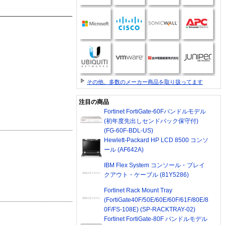
その他、多数のメーカー商品を取り扱ってます
注目の商品
Fortinet FortiGate-60Fバンドルモデル
(初年度先出しセンドバック保守付)
(FG-60F-BDL-US)
Hewlett-Packard HP LCD 8500 コンソ
ール (AF642A)
IBM Flex System コンソール・ブレイ
クアウト・ケーブル (81Y5286)
Fortinet Rack Mount Tray
(FortiGate40F/50E/60E/60F/61F/80E/8
0F/FS-108E) (SP-RACKTRAY-02)
Fortinet FortiGate-80F バンドルモデル