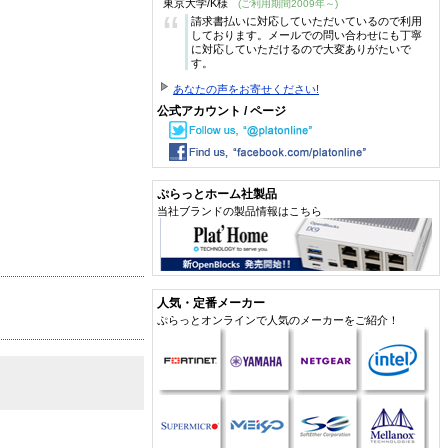
東京大学/K様
(ご利用期間2009年～)
“
請求書払いに対応していただいているので利用
しております。メールでの問い合わせにも丁寧
に対応していただけるので大変ありがたいで
す。
あなたの声をお寄せください!
公式アカウント / ページ
ぷらっとホーム社製品
当社ブランドの製品情報はこちら
人気・定番メーカー
ぷらっとオンラインで人気のメーカーをご紹介！