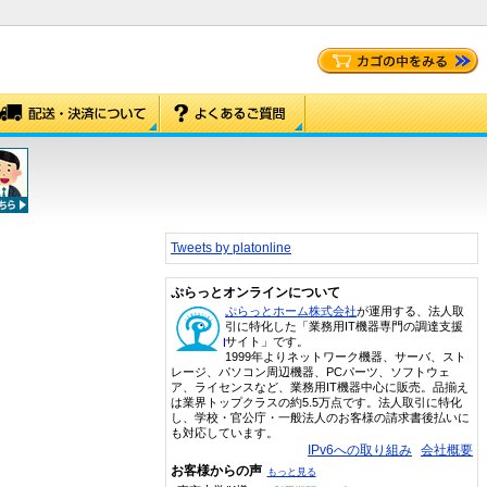
Tweets by platonline
ぷらっとオンラインについて
ぷらっとホーム株式会社
が運用する、法人取
引に特化した「業務用IT機器専門の調達支援
サイト」です。
1999年よりネットワーク機器、サーバ、スト
レージ、パソコン周辺機器、PCパーツ、ソフトウェ
ア、ライセンスなど、業務用IT機器中心に販売。品揃え
は業界トップクラスの約5.5万点です。法人取引に特化
し、学校・官公庁・一般法人のお客様の請求書後払いに
も対応しています。
IPv6への取り組み
会社概要
お客様からの声
もっと見る