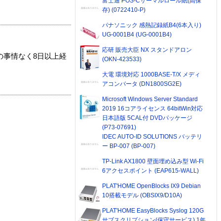
富士通 POS-Cサーマルロール紙(高保
存) (0722410-P)
パナソニック 感熱記録紙B4(6本入り)
UG-0001B4 (UG-0001B4)
応研 販売大臣 NX スタンドアロン
の事情なく8日以上経
(OKN-423533)
大電 環境対応 1000BASE-T/X メディ
アコンバータ (DN1800SG2E)
Microsoft Windows Server Standard
2019 16コアライセンス 64bitWin対応
日本語版 5CAL付 DVDパッケージ
(P73-07691)
IDEC AUTO-ID SOLUTIONS バッテリ
ー BP-007 (BP-007)
TP-Link AX1800 壁面埋め込み型 Wi-Fi
6アクセスポイント (EAP615-WALL)
PLAT'HOME OpenBlocks IX9 Debian
10搭載モデル (OBSIX9/D10A)
PLAT'HOME EasyBlocks Syslog 120G
サブスクリプション(保守サービス) 1年