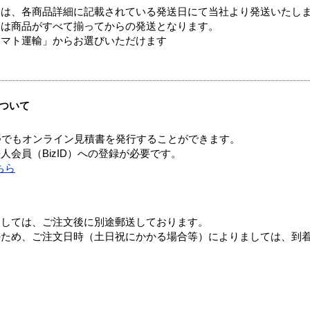
ては、各商品詳細に記載されている発送日にて当社より発送いたし
送は商品がすべて揃ってからの発送となります。
ヤマト運輸」からお選びいただけます
ついて
つでもオンライン見積書を発行することができます。
会員（BizID）への登録が必要です。
ちら
ましては、ご注文後に別途郵送しております。
のため、ご注文日時（土日祝にかかる場合等）によりましては、到