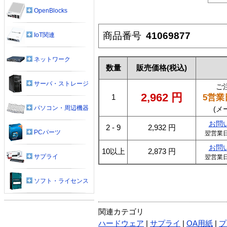
OpenBlocks
商品番号
41069877
IoT関連
ネットワーク
数量
販売価格
(税込)
サーバ・ストレージ
ご
2,962
円
5営業
1
パソコン・周辺機器
(メ
お問
2 - 9
2,932
円
PCパーツ
翌営業
お問
10以上
2,873
円
サプライ
翌営業
ソフト・ライセンス
関連カテゴリ
ハードウェア
|
サプライ
|
OA用紙
|
プ