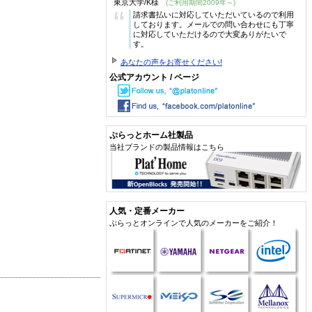
東京大学/K様
(ご利用期間2009年～)
“
請求書払いに対応していただいているので利用
しております。メールでの問い合わせにも丁寧
に対応していただけるので大変ありがたいで
す。
あなたの声をお寄せください!
公式アカウント / ページ
ぷらっとホーム社製品
当社ブランドの製品情報はこちら
人気・定番メーカー
ぷらっとオンラインで人気のメーカーをご紹介！