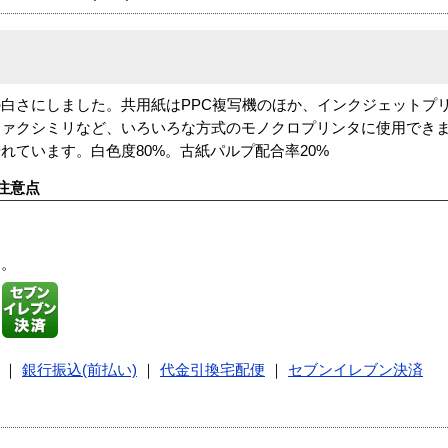
白さにしました。共用紙はPPC複写機のほか、インクジェットプ
ファクシミリなど、いろいろな方式のモノクロプリンタに使用でき
れています。白色度80%。古紙パルプ配合率20%
注意点
す。
｜
銀行振込(前払い)
｜
代金引換宅配便
｜
セブンイレブン決済