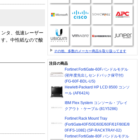
リンタ、低速レーザー
ます。中性紙なので酸
その他、多数のメーカー商品を取り扱ってます
注目の商品
Fortinet FortiGate-60Fバンドルモデル
(初年度先出しセンドバック保守付)
(FG-60F-BDL-US)
Hewlett-Packard HP LCD 8500 コンソ
ール (AF642A)
IBM Flex System コンソール・ブレイ
クアウト・ケーブル (81Y5286)
Fortinet Rack Mount Tray
(FortiGate40F/50E/60E/60F/61F/80E/8
0F/FS-108E) (SP-RACKTRAY-02)
Fortinet FortiGate-80F バンドルモデル