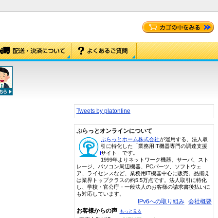
Tweets by platonline
ぷらっとオンラインについて
ぷらっとホーム株式会社
が運用する、法人取
引に特化した「業務用IT機器専門の調達支援
サイト」です。
1999年よりネットワーク機器、サーバ、スト
レージ、パソコン周辺機器、PCパーツ、ソフトウェ
ア、ライセンスなど、業務用IT機器中心に販売。品揃え
は業界トップクラスの約5.5万点です。法人取引に特化
し、学校・官公庁・一般法人のお客様の請求書後払いに
も対応しています。
IPv6への取り組み
会社概要
お客様からの声
もっと見る