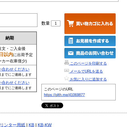
数量
納期
注文・ご入金後
日以内
に出荷予定
ーカー在庫僅少)
このページを印刷する
い合わせください
メールでURLを送る
日までにご連絡します
お気に入りに追加する
い合わせください
日までにご連絡します
このページのURL
https://plth.me/41069877
リンター用紙
|
KB
|
KB-KW