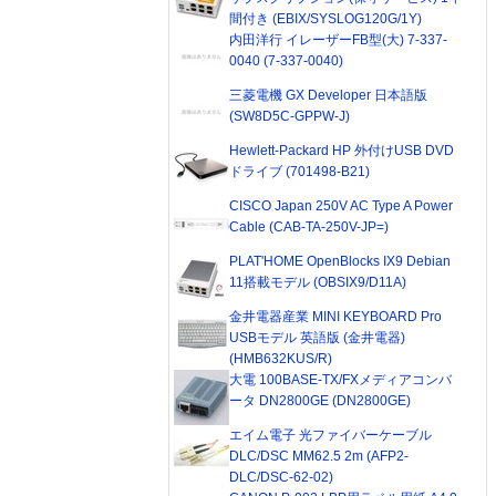
間付き (EBIX/SYSLOG120G/1Y)
内田洋行 イレーザーFB型(大) 7-337-
0040 (7-337-0040)
三菱電機 GX Developer 日本語版
(SW8D5C-GPPW-J)
Hewlett-Packard HP 外付けUSB DVD
ドライブ (701498-B21)
CISCO Japan 250V AC Type A Power
Cable (CAB-TA-250V-JP=)
PLAT'HOME OpenBlocks IX9 Debian
11搭載モデル (OBSIX9/D11A)
金井電器産業 MINI KEYBOARD Pro
USBモデル 英語版 (金井電器)
(HMB632KUS/R)
大電 100BASE-TX/FXメディアコンバ
ータ DN2800GE (DN2800GE)
エイム電子 光ファイバーケーブル
DLC/DSC MM62.5 2m (AFP2-
DLC/DSC-62-02)