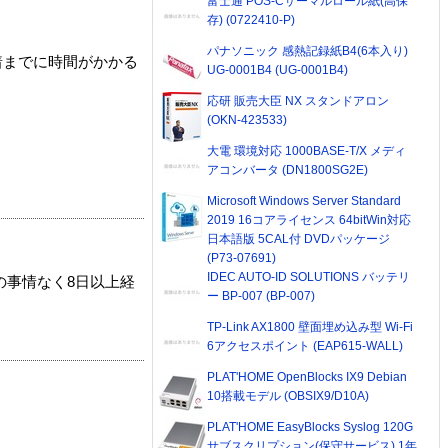
富士通 POS-Cサーマルロール紙(高保
存) (0722410-P)
パナソニック 感熱記録紙B4(6本入り)
着までに時間がかかる
UG-0001B4 (UG-0001B4)
応研 販売大臣 NX スタンドアロン
(OKN-423533)
大電 環境対応 1000BASE-T/X メディ
アコンバータ (DN1800SG2E)
Microsoft Windows Server Standard
2019 16コアライセンス 64bitWin対応
日本語版 5CAL付 DVDパッケージ
(P73-07691)
IDEC AUTO-ID SOLUTIONS バッテリ
の事情なく8日以上経
ー BP-007 (BP-007)
TP-Link AX1800 壁面埋め込み型 Wi-Fi
6アクセスポイント (EAP615-WALL)
PLAT'HOME OpenBlocks IX9 Debian
10搭載モデル (OBSIX9/D10A)
PLAT'HOME EasyBlocks Syslog 120G
サブスクリプション(保守サービス) 1年