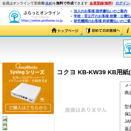
会員はオンラインで見積書(
)を
無料で作成
できます
会員登録(無料)
ログイン
見本
法人のお客様 請求書払いのご案内
学校・官公庁のお客様 校費・公費
研究機関のお客様 科研費払いのご案
コクヨ KB-KW39 KB用紙(
メ
商
型
保
J
返