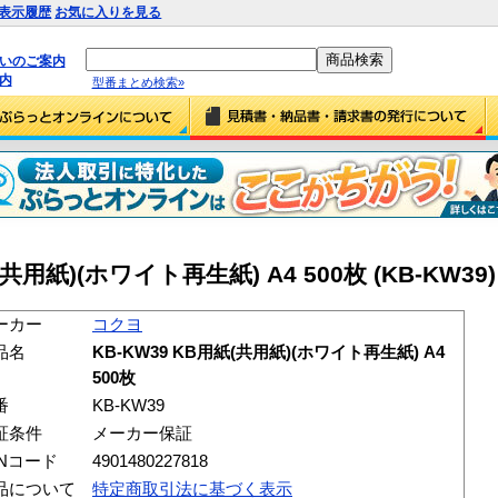
表示履歴
お気に入りを見る
払いのご案内
内
型番まとめ検索»
共用紙)(ホワイト再生紙) A4 500枚 (KB-KW39)
ーカー
コクヨ
品名
KB-KW39 KB用紙(共用紙)(ホワイト再生紙) A4
500枚
番
KB-KW39
証条件
メーカー保証
ANコード
4901480227818
品について
特定商取引法に基づく表示