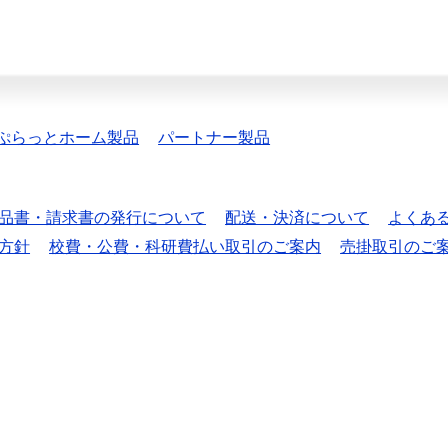
ぷらっとホーム製品
パートナー製品
品書・請求書の発行について
配送・決済について
よくあ
方針
校費・公費・科研費払い取引のご案内
売掛取引のご