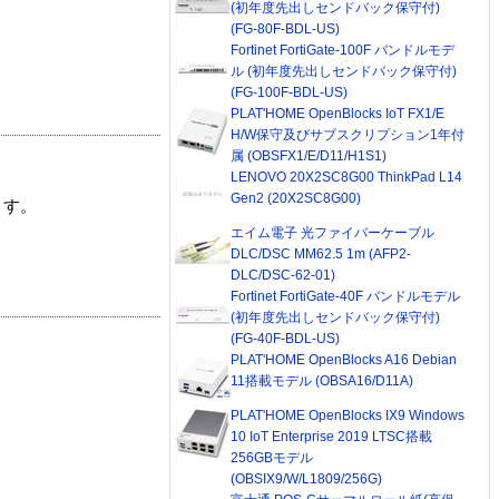
(初年度先出しセンドバック保守付)
(FG-80F-BDL-US)
Fortinet FortiGate-100F バンドルモデ
ル (初年度先出しセンドバック保守付)
(FG-100F-BDL-US)
PLAT'HOME OpenBlocks IoT FX1/E
H/W保守及びサブスクリプション1年付
属 (OBSFX1/E/D11/H1S1)
LENOVO 20X2SC8G00 ThinkPad L14
Gen2 (20X2SC8G00)
ます。
エイム電子 光ファイバーケーブル
DLC/DSC MM62.5 1m (AFP2-
DLC/DSC-62-01)
Fortinet FortiGate-40F バンドルモデル
(初年度先出しセンドバック保守付)
(FG-40F-BDL-US)
PLAT'HOME OpenBlocks A16 Debian
11搭載モデル (OBSA16/D11A)
PLAT'HOME OpenBlocks IX9 Windows
10 IoT Enterprise 2019 LTSC搭載
256GBモデル
(OBSIX9/W/L1809/256G)