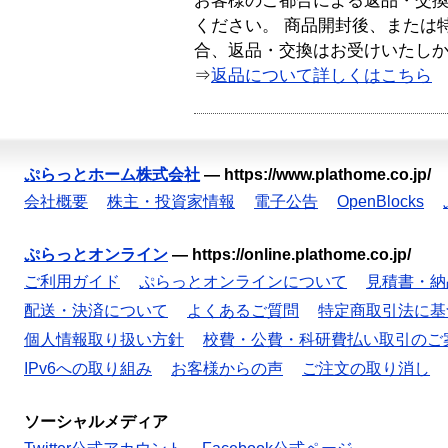
お客様のご都合による返品・交
ください。 商品開封後、または
合、返品・交換はお受けいたし
⇒
返品について詳しくはこちら
ぷらっとホーム株式会社
—
https://www.plathome.co.jp/
会社概要
株主・投資家情報
電子公告
OpenBlocks
ぷらっとオンライン
—
https://online.plathome.co.jp/
ご利用ガイド
ぷらっとオンラインについて
見積書・納
配送・決済について
よくあるご質問
特定商取引法に基
個人情報取り扱い方針
校費・公費・科研費払い取引のご
IPv6への取り組み
お客様からの声
ご注文の取り消し
ソーシャルメディア