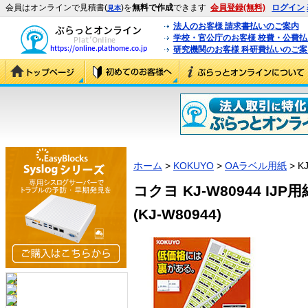
会員はオンラインで見積書(
)を
無料で作成
できます
会員登録(無料)
ログイン
見本
法人のお客様 請求書払いのご案内
学校・官公庁のお客様 校費・公費
研究機関のお客様 科研費払いのご案
ホーム
>
KOKUYO
>
OAラベル用紙
> K
コクヨ KJ-W80944 I
(KJ-W80944)