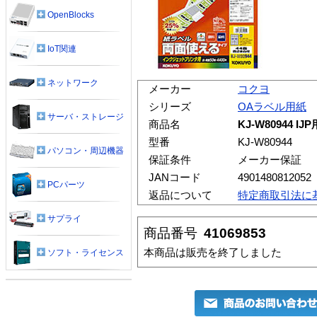
OpenBlocks
IoT関連
ネットワーク
メーカー
コクヨ
シリーズ
OAラベル用紙
サーバ・ストレージ
商品名
KJ-W80944 
型番
KJ-W80944
パソコン・周辺機器
保証条件
メーカー保証
JANコード
4901480812052
PCパーツ
返品について
特定商取引法に
サプライ
商品番号
41069853
本商品は販売を終了しました
ソフト・ライセンス