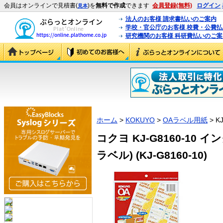
会員はオンラインで見積書(
)を
無料で作成
できます
会員登録(無料)
ログイン
見本
法人のお客様 請求書払いのご案内
学校・官公庁のお客様 校費・公費
研究機関のお客様 科研費払いのご案
ホーム
>
KOKUYO
>
OAラベル用紙
> K
コクヨ KJ-G8160-10
ラベル) (KJ-G8160-10)