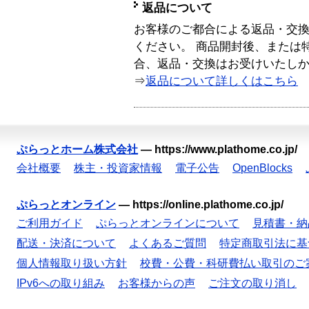
返品について
お客様のご都合による返品・交
ください。 商品開封後、または
合、返品・交換はお受けいたし
⇒
返品について詳しくはこちら
ぷらっとホーム株式会社
—
https://www.plathome.co.jp/
会社概要
株主・投資家情報
電子公告
OpenBlocks
ぷらっとオンライン
—
https://online.plathome.co.jp/
ご利用ガイド
ぷらっとオンラインについて
見積書・納
配送・決済について
よくあるご質問
特定商取引法に基
個人情報取り扱い方針
校費・公費・科研費払い取引のご
IPv6への取り組み
お客様からの声
ご注文の取り消し