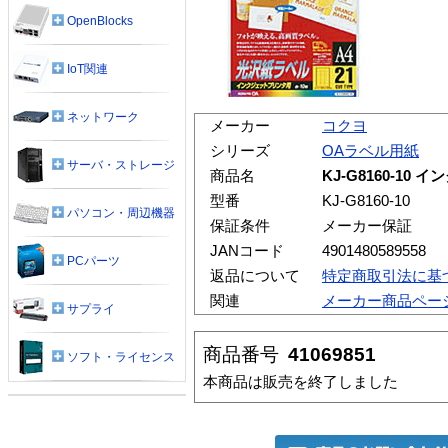
OpenBlocks
IoT関連
ネットワーク
メーカー
コクヨ
シリーズ
OAラベル用紙
サーバ・ストレージ
商品名
KJ-G8160-1
型番
KJ-G8160-10
パソコン・周辺機器
保証条件
メーカー保証
JANコード
4901480589558
PCパーツ
返品について
特定商取引法に基
関連
メーカー商品ペー
サプライ
商品番号
41069851
ソフト・ライセンス
本商品は販売を終了しました